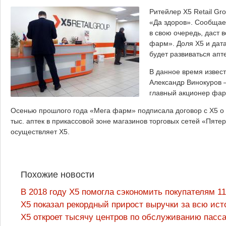
Ритейлер X5 Retail Gr
«Да здоров». Сообщает
в свою очередь, даст 
фарм». Доля X5 и дата
будет развиваться апт
В данное время извес
Александр Винокуров 
главный акционер фа
Осенью прошлого года «Мега фарм» подписала договор с Х5 о 
тыс. аптек в прикассовой зоне магазинов торговых сетей «Пяте
осуществляет X5.
Похожие новости
В 2018 году X5 помогла сэкономить покупателям 1
X5 показал рекордный прирост выручки за всю ис
X5 откроет тысячу центров по обслуживанию пасс