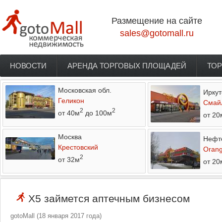
Перейти к основному содержанию
Размещение на сайте
sales@gotomall.ru
НОВОСТИ
АРЕНДА ТОРГОВЫХ ПЛОЩАДЕЙ
ТОР
Главное меню
Московская обл.
Иркут
Геликон
Смай
2
2
от 40м
до 100м
от 20
Москва
Нефт
Крестовский
Orang
2
от 32м
от 20
X5 займется аптечным бизнесом
gotoMall
(
18 января 2017 года
)