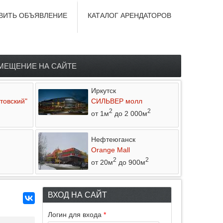
ВИТЬ ОБЪЯВЛЕНИЕ
КАТАЛОГ АРЕНДАТОРОВ
МЕЩЕНИЕ НА САЙТЕ
Иркутск
товский"
СИЛЬВЕР молл
2
2
от 1м
до 2 000м
Нефтеюганск
Orange Mall
2
2
от 20м
до 900м
ВХОД НА САЙТ
Логин для входа
*