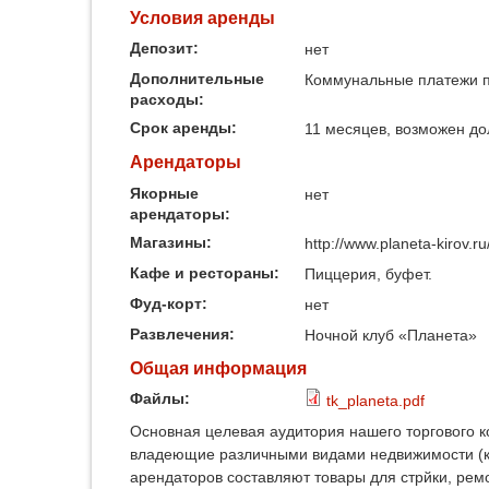
Условия аренды
Депозит:
нет
Дополнительные
Коммунальные платежи п
расходы:
Срок аренды:
11 месяцев, возможен до
Арендаторы
Якорные
нет
арендаторы:
Магазины:
http://www.planeta-kirov.ru
Кафе и рестораны:
Пиццерия, буфет.
Фуд-корт:
нет
Развлечения:
Ночной клуб «Планета»
Общая информация
Файлы:
tk_planeta.pdf
Основная целевая аудитория нашего торгового 
владеющие различными видами недвижимости (ква
арендаторов составляют товары для стрйки, ремон