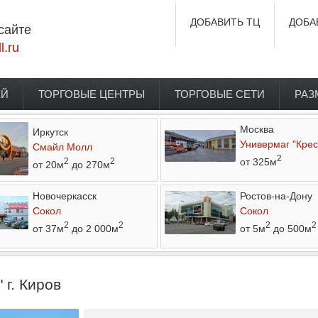
ДОБАВИТЬ ТЦ
ДОБА
сайте
l.ru
ЕЙ
ТОРГОВЫЕ ЦЕНТРЫ
ТОРГОВЫЕ СЕТИ
РАЗ
Москва
Иркутск
Универмаг "Крес
Смайл Молл
2
от 325м
2
2
от 20м
до 270м
Новочеркасск
Ростов-на-Дону
Сокол
Сокол
2
2
2
2
от 37м
до 2 000м
от 5м
до 500м
г. Киров