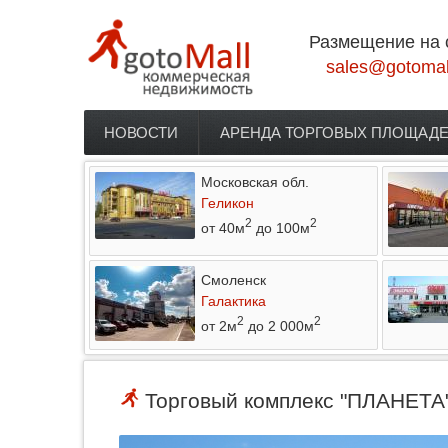
Перейти к основному содержанию
Размещение на 
sales@gotomal
НОВОСТИ
АРЕНДА ТОРГОВЫХ ПЛОЩАД
Главное меню
Московская обл.
Геликон
2
2
от 40м
до 100м
Смоленск
Галактика
2
2
от 2м
до 2 000м
Торговый комплекс "ПЛАНЕТА" 