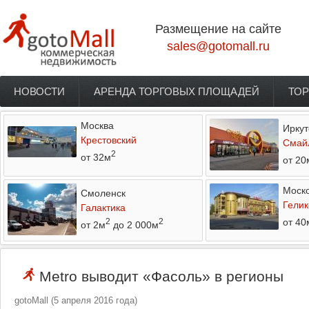
Перейти к основному содержанию
Размещение на сайте
sales@gotomall.ru
НОВОСТИ
АРЕНДА ТОРГОВЫХ ПЛОЩАДЕЙ
ТОР
Главное меню
Москва
Иркут
Крестовский
Смай
2
от 32м
от 20
Моско
Смоленск
Гелик
Галактика
от 40
2
2
от 2м
до 2 000м
Metro выводит «Фасоль» в регионы
gotoMall
(
5 апреля 2016 года
)