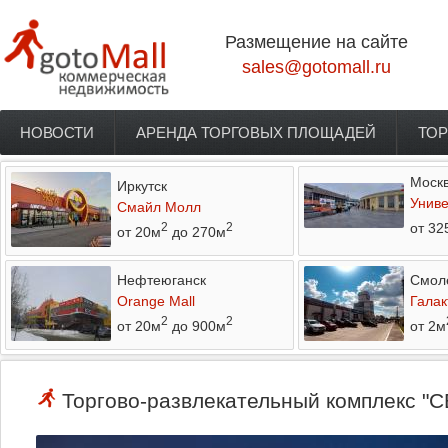
Перейти к основному содержанию
Размещение на сайте
sales@gotomall.ru
НОВОСТИ
АРЕНДА ТОРГОВЫХ ПЛОЩАДЕЙ
ТОР
Главное меню
Моск
Иркутск
Униве
Смайл Молл
от 32
2
2
от 20м
до 270м
Нефтеюганск
Смол
Orange Mall
Галак
2
2
от 20м
до 900м
от 2м
Торгово-развлекательный комплекс "С