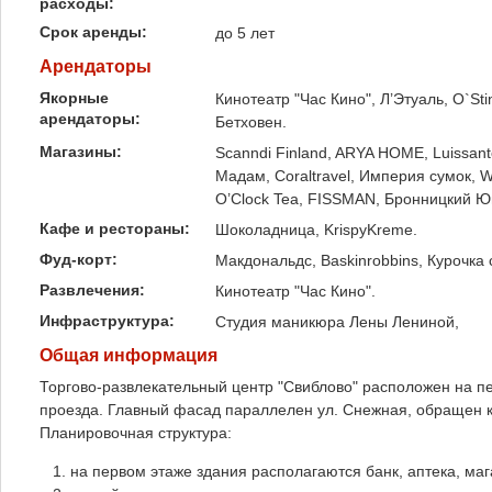
расходы:
Срок аренды:
до 5 лет
Арендаторы
Якорные
Кинотеатр "Час Кино", Л’Этуаль, O`Stin,
арендаторы:
Бетховен.
Магазины:
Scanndi Finland, ARYA HOME, Luissant
Мадам, Coraltravel, Империя сумок, W
O’Clock Tea, FISSMAN, Бронницкий Юв
Кафе и рестораны:
Шоколадница, KrispyKreme.
Фуд-корт:
Макдональдс, Baskinrobbins, Курочка
Развлечения:
Кинотеатр "Час Кино".
Инфраструктура:
Студия маникюра Лены Лениной,
Общая информация
Торгово-развлекательный центр "Свиблово" расположен на п
проезда. Главный фасад параллелен ул. Снежная, обращен к
Планировочная структура:
на первом этаже здания располагаются банк, аптека, ма