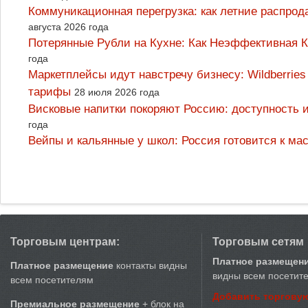
Коммуникационная перегрузка: как летние распрод
августа 2026 года
Потерянные Рубли на Кухне: Как Неэффективная
года
Маркетплейсы идут навстречу бизнесу: Wildberrie
тарифы
28 июля 2026 года
Висковые напитки покоряют Россию: доступность 
года
Вейпы и кальянные у школ: Россия готовится к м
Торговым центрам:
Торговым сетям
Платное размещен
Платное размещение
контакты видны
видны всем посетит
всем посетителям
Добавить торговую
Премиальное размещение
+ блок на