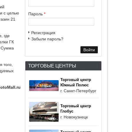
ний
и с целью
Пароль
*
газин 21
Регистрация
, где
Забыли пароль?
елки ГК
. Сумма
я того,
ТОРГОВЫЕ ЦЕНТРЫ
ндуемых
Торговый центр
Южный Полюс
otoMall.ru
г. Санкт-Петербург
Торговый центр
Глобус
г. Новокузнецк