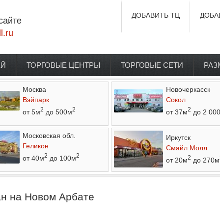
ДОБАВИТЬ ТЦ
ДОБА
сайте
l.ru
ЕЙ
ТОРГОВЫЕ ЦЕНТРЫ
ТОРГОВЫЕ СЕТИ
РАЗ
Москва
Новочеркасск
Вэйпарк
Сокол
2
2
2
от 5м
до 500м
от 37м
до 2 00
Московская обл.
Иркутск
Геликон
Смайл Молл
2
2
от 40м
до 100м
2
от 20м
до 270м
ан на Новом Арбате