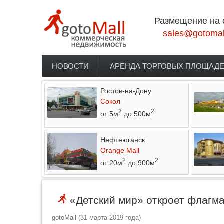
Перейти к основному содержанию
Размещение на 
sales@gotomal
НОВОСТИ
АРЕНДА ТОРГОВЫХ ПЛОЩАД
Главное меню
Ростов-на-Дону
Сокол
2
2
от 5м
до 500м
Нефтеюганск
Orange Mall
2
2
от 20м
до 900м
«Детский мир» откроет флагм
gotoMall
(
31 марта 2019 года
)