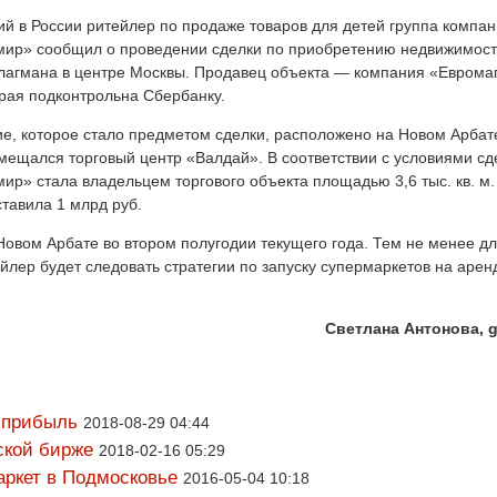
й в России ритейлер по продаже товаров для детей группа компа
мир» сообщил о проведении сделки по приобретению недвижимост
лагмана в центре Москвы. Продавец объекта — компания «Еврома
орая подконтрольна Сбербанку.
, которое стало предметом сделки, расположено на Новом Арбате
мещался торговый центр «Валдай». В соответствии с условиями сд
мир» стала владельцем торгового объекта площадью 3,6 тыс. кв. м
ставила 1 млрд руб.
овом Арбате во втором полугодии текущего года. Тем не менее дл
йлер будет следовать стратегии по запуску супермаркетов на аре
Светлана Антонова, g
 прибыль
2018-08-29 04:44
ской бирже
2018-02-16 05:29
аркет в Подмосковье
2016-05-04 10:18