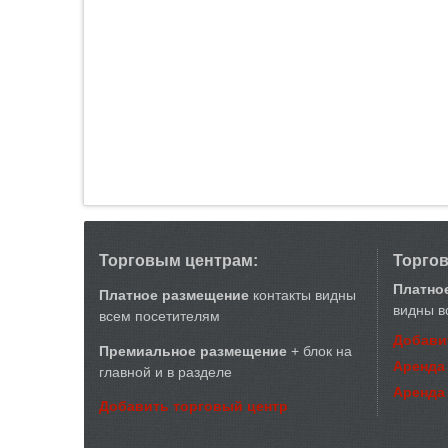
Торговым центрам:
Торго
Платно
Платное размещение
контакты видны
видны в
всем посетителям
Добави
Премиальное размещение
+ блок на
Аренда
главной и в разделе
Аренда
Добавить торговый центр