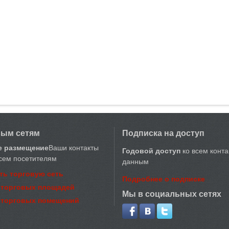
вым сетям
Подписка на доступ
е размещение
Ваши контакты
Годовой доступ
ко всем конт
сем посетителям
данным
ть торговую сеть
Подробнее о подписке
 торговых площадей
Мы в социальных сетях
 торговых помещений