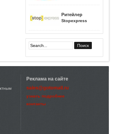
Ритейлер
Stopexpress
Форма поиска
Реклама на сайте
sales@gotomall.ru
актным
узнать подробнее
контакты