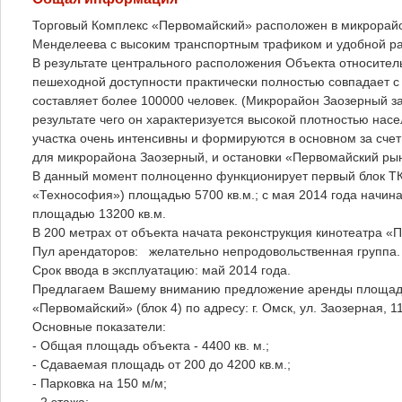
Торговый Комплекс «Первомайский» расположен в микрорайо
Менделеева с высоким транспортным трафиком и удобной ра
В результате центрального расположения Объекта относител
пешеходной доступности практически полностью совпадает с
составляет более 100000 человек. (Микрорайон Заозерный з
результате чего он характеризуется высокой плотностью насе
участка очень интенсивны и формируются в основном за сче
для микрорайона Заозерный, и остановки «Первомайский ры
В данный момент полноценно функционирует первый блок ТК
«Технософия») площадью 5700 кв.м.; с мая 2014 года начин
площадью 13200 кв.м.
В 200 метрах от объекта начата реконструкция кинотеатра «
Пул арендаторов: желательно непродовольственная группа.
Срок ввода в эксплуатацию: май 2014 года.
Предлагаем Вашему вниманию предложение аренды площадей 
«Первомайский» (блок 4) по адресу: г. Омск, ул. Заозерная, 11
Основные показатели:
- Общая площадь объекта - 4400 кв. м.;
- Сдаваемая площадь от 200 до 4200 кв.м.;
- Парковка на 150 м/м;
- 2 этажа;