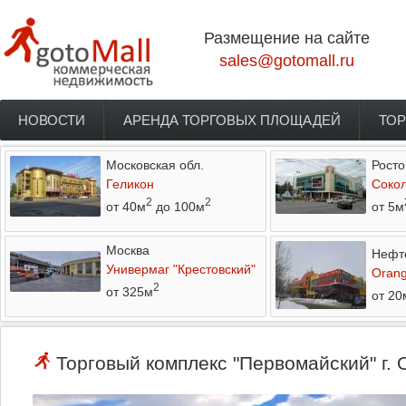
Перейти к основному содержанию
Размещение на сайте
sales@gotomall.ru
НОВОСТИ
АРЕНДА ТОРГОВЫХ ПЛОЩАДЕЙ
ТОР
Главное меню
Московская обл.
Росто
Геликон
Соко
2
2
от 40м
до 100м
от 5м
Москва
Нефт
Универмаг "Крестовский"
Orang
2
от 325м
от 20
Торговый комплекс "Первомайский" г. 