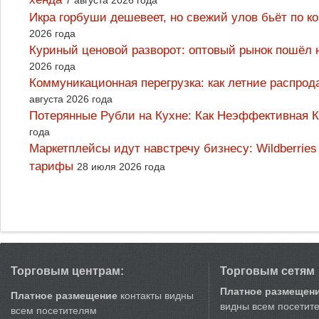
Икра горбуши дешевеет, но свежий улов бьёт по к
2026 года
Куриный ценовой разворот: оптовый рынок пошёл 
2026 года
Коммуникационная перегрузка: как летние распрод
августа 2026 года
Потерянные Рубли на Кухне: Как Неэффективная
года
Маркетплейсы идут навстречу бизнесу: Wildberrie
тарифы
28 июля 2026 года
Торговым центрам:
Торговым сетям
Платное размещен
Платное размещение
контакты видны
видны всем посетит
всем посетителям