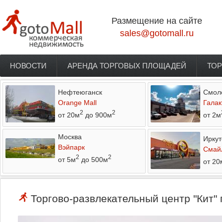
Перейти к основному содержанию
Размещение на сайте
sales@gotomall.ru
НОВОСТИ
АРЕНДА ТОРГОВЫХ ПЛОЩАДЕЙ
ТОР
Главное меню
Нефтеюганск
Смол
Orange Mall
Галак
2
2
от 20м
до 900м
от 2м
Москва
Иркут
Вэйпарк
Смай
2
2
от 5м
до 500м
от 20
Торгово-развлекательный центр "Кит" 