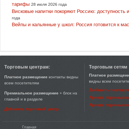
тарифы
28 июля 2026 года
Висковые напитки покоряют Россию: доступность 
года
Вейпы и кальянные у школ: Россия готовится к м
Торговым центрам:
Торговым сетям
Платное размещен
Платное размещение
контакты видны
видны всем посетит
всем посетителям
Добавить торговую
Премиальное размещение
+ блок на
Аренда торговых 
главной и в разделе
Аренда торговых 
Добавить торговый центр
Вы здесь
Главная