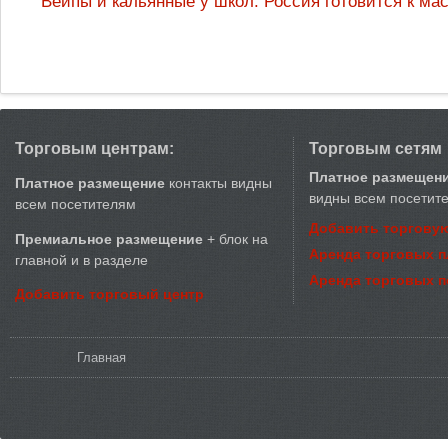
Вейпы и кальянные у школ: Россия готовится к м
Торговым центрам:
Торговым сетям
Платное размещен
Платное размещение
контакты видны
видны всем посетит
всем посетителям
Добавить торговую
Премиальное размещение
+ блок на
Аренда торговых 
главной и в разделе
Аренда торговых 
Добавить торговый центр
Вы здесь
Главная