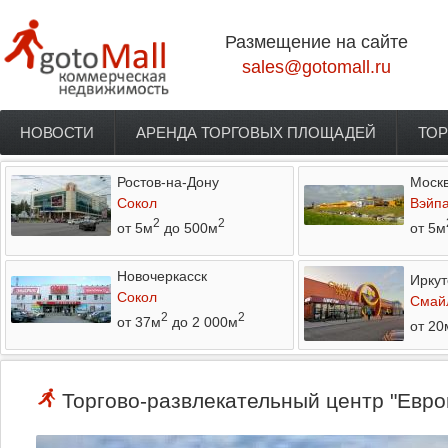
Перейти к основному содержанию
Размещение на сайте
sales@gotomall.ru
НОВОСТИ
АРЕНДА ТОРГОВЫХ ПЛОЩАДЕЙ
ТОР
Главное меню
Ростов-на-Дону
Моск
Сокол
Вэйп
2
2
от 5м
до 500м
от 5м
Новочеркасск
Иркут
Сокол
Смай
2
2
от 37м
до 2 000м
от 20
Торгово-развлекательный центр "Европ