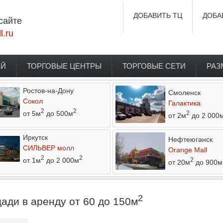
ДОБАВИТЬ ТЦ
ДОБА
сайте
l.ru
ЕЙ
ТОРГОВЫЕ ЦЕНТРЫ
ТОРГОВЫЕ СЕТИ
РАЗ
Ростов-на-Дону
Смоленск
Сокол
Галактика
2
2
от 5м
до 500м
2
от 2м
до 2 000
Иркутск
Нефтеюганск
СИЛЬВЕР молл
Orange Mall
2
2
от 1м
до 2 000м
2
от 20м
до 900м
2
ади в аренду от 60 до 150м