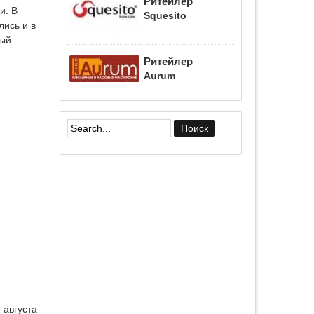
Ритейлер
и. В
Squesito
лись и в
дый
Ритейлер
Aurum
Форма поиска
 августа