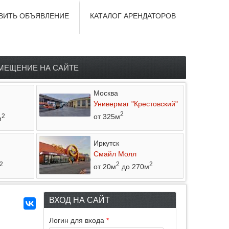
ВИТЬ ОБЪЯВЛЕНИЕ
КАТАЛОГ АРЕНДАТОРОВ
МЕЩЕНИЕ НА САЙТЕ
Москва
Универмаг "Крестовский"
2
от 325м
2
м
Иркутск
Смайл Молл
2
2
2
от 20м
до 270м
ВХОД НА САЙТ
Логин для входа
*