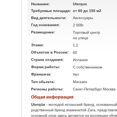
Название:
Uterque
Требуемые площади:
от 60 до 150 м2
Вид деятельности:
Аксессуары
Год основания:
2 008г.
Размещение:
Торговый центр
на улице
Этажи:
1.2
Объектов в России:
60
Страна создания:
Испания
Форма работы:
C собственником
Франшиза:
Нет
Тип обьекта:
Магазин
Регионы работы:
Санкт-Петербург
Москва
Общая информация
Uterqüe
- молодой испанский бренд, основанный в
родственный бренд знаменитой Zara, представляе
основной упор здесь делается на коллекции обу