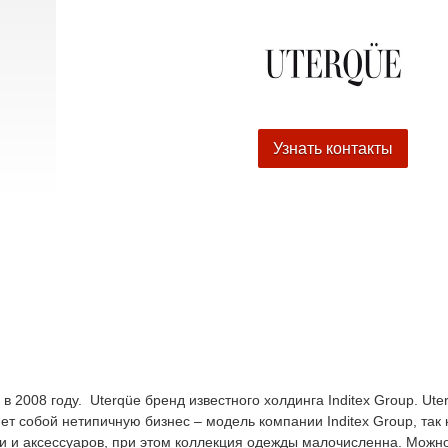
Узнать контакты
 2008 году. Uterqüe бренд известного холдинга Inditex Group. Ute
т собой нетипичную бизнес – модель компании Inditex Group, так 
ви и аксессуаров, при этом коллекция одежды малочисленна. Можн