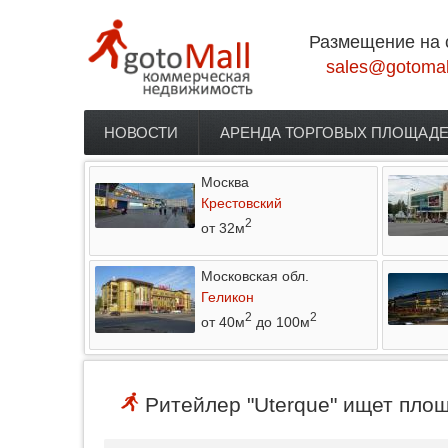
Перейти к основному содержанию
Размещение на 
sales@gotomal
НОВОСТИ
АРЕНДА ТОРГОВЫХ ПЛОЩАД
Главное меню
Москва
Крестовский
2
от 32м
Московская обл.
Геликон
2
2
от 40м
до 100м
Ритейлер "Uterque" ищет площ