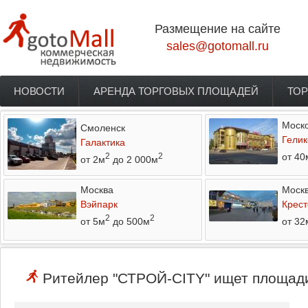
Перейти к основному содержанию
Размещение на сайте
sales@gotomall.ru
НОВОСТИ
АРЕНДА ТОРГОВЫХ ПЛОЩАДЕЙ
ТОР
Главное меню
Моско
Смоленск
Гелик
Галактика
от 40
2
2
от 2м
до 2 000м
Москва
Моск
Вэйпарк
Крест
2
2
от 5м
до 500м
от 32
Ритейлер "СТРОЙ-CITY" ищет площади