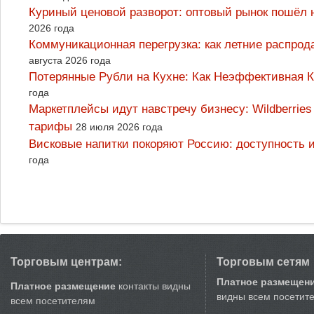
Куриный ценовой разворот: оптовый рынок пошёл 
2026 года
Коммуникационная перегрузка: как летние распрод
августа 2026 года
Потерянные Рубли на Кухне: Как Неэффективная
года
Маркетплейсы идут навстречу бизнесу: Wildberrie
тарифы
28 июля 2026 года
Висковые напитки покоряют Россию: доступность 
года
Торговым центрам:
Торговым сетям
Платное размещен
Платное размещение
контакты видны
видны всем посетит
всем посетителям