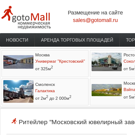
Перейти к основному содержанию
Размещение на сайте
sales@gotomall.ru
НОВОСТИ
АРЕНДА ТОРГОВЫХ ПЛОЩАДЕЙ
ТОР
Главное меню
Москва
Росто
Универмаг "Крестовский"
Соко
2
от 325м
от 5м
Моск
Смоленск
Вэйп
Галактика
от 5м
2
2
от 2м
до 2 000м
Ритейлер "Московский ювелирный заво