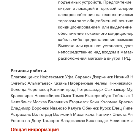
подъемных устройств. Предпочтение
витрин и локацией в торговой галер
электроснабжения на технологически
торговом зале общеобменной вентил
кондиционированием или выделение 
обеспечение локального кондиционир
кабель либо предоставление возможн
Вывеска или крышная установка, дос
непосредственно над входом в магази
расположения магазина внутри ТРЦ.
Регионы работы:
Благовещенск
Нефтекамск
Уфа
Саранск
Дзержинск
Нижний Н
Энгельс
Альметьевск
Казань
Набережные Челны
Нижнекамск
Вологда
Череповец
Калининград
Петрозаводск
Сыктывкар
Му
Красноярск
Новосибирск
Омск
Томск
Екатеринбург
Тобольск
Челябинск
Москва
Балашиха
Егорьевск
Клин
Коломна
Красно
Владимир
Воронеж
Иваново
Калуга
Обнинск
Курск
Елец
Липе
Астрахань
Волгоград
Волжский
Махачкала
Нальчик
Элиста
Ан
Ростов-на-Дону
Таганрог
Владикавказ
Кисловодск
Невинномы
Общая информация