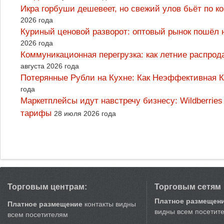
Икра горбуши дешевеет, но свежий улов бьёт по к
2026 года
Куриный ценовой разворот: оптовый рынок пошёл 
2026 года
Коммуникационная перегрузка: как летние распрод
августа 2026 года
Потерянные Рубли на Кухне: Как Неэффективная
года
Маркетплейсы идут навстречу бизнесу: Wildberrie
тарифы
28 июля 2026 года
Торговым центрам:
Торговым сетям
Платное размещен
Платное размещение
контакты видны
видны всем посетит
всем посетителям