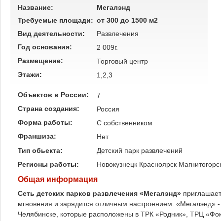
Название:
Мегалэнд
Требуемые площади:
от 300 до 1500 м2
Вид деятельности:
Развлечения
Год основания:
2 009г.
Размещение:
Торговый центр
Этажи:
1,2,3
Объектов в России:
7
Страна создания:
Россия
Форма работы:
C собственником
Франшиза:
Нет
Тип обьекта:
Детский парк развлечений
Регионы работы:
Новокузнецк
Красноярск
Магнитогорс
Общая информация
Сеть детских парков развлечения «Мегалэнд»
приглашает
мгновения и зарядится отличным настроением. «Мегалэнд» - 
Челябинске, которые расположены в ТРК «Родник», ТРЦ «Фок