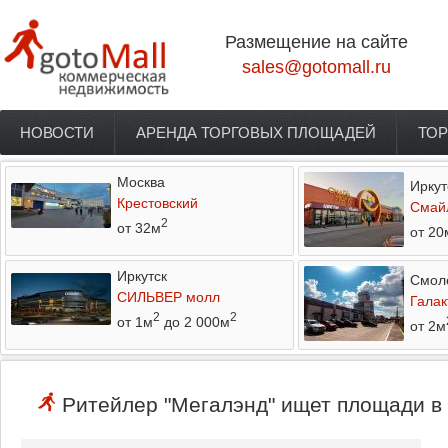
Перейти к основному содержанию
Размещение на сайте
sales@gotomall.ru
НОВОСТИ
АРЕНДА ТОРГОВЫХ ПЛОЩАДЕЙ
ТОР
Главное меню
Москва
Иркут
Крестовский
Смай
2
от 32м
от 20
Иркутск
Смол
СИЛЬВЕР молл
Галак
2
2
от 1м
до 2 000м
от 2м
Ритейлер "Мегалэнд" ищет площади в 