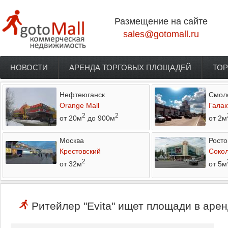
Перейти к основному содержанию
Размещение на сайте
sales@gotomall.ru
НОВОСТИ
АРЕНДА ТОРГОВЫХ ПЛОЩАДЕЙ
ТОР
Главное меню
Нефтеюганск
Смол
Orange Mall
Галак
2
2
от 20м
до 900м
от 2м
Москва
Росто
Крестовский
Соко
2
от 32м
от 5м
Ритейлер "Evita" ищет площади в арен