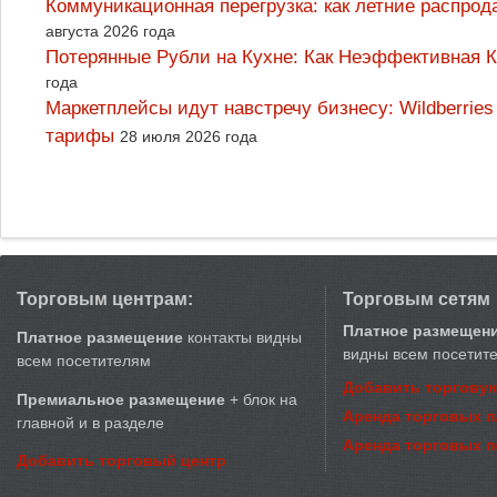
Коммуникационная перегрузка: как летние распрод
августа 2026 года
Потерянные Рубли на Кухне: Как Неэффективная
года
Маркетплейсы идут навстречу бизнесу: Wildberrie
тарифы
28 июля 2026 года
Торговым центрам:
Торговым сетям
Платное размещен
Платное размещение
контакты видны
видны всем посетит
всем посетителям
Добавить торговую
Премиальное размещение
+ блок на
Аренда торговых 
главной и в разделе
Аренда торговых 
Добавить торговый центр