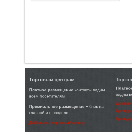
Торговым центрам:
Торго
Платно
Платное размещение
контакты видны
видны в
всем посетителям
Добави
Премиальное размещение
+ блок на
Аренда
главной и в разделе
Аренда
Добавить торговый центр