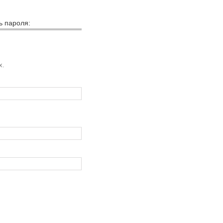
ь пароля:
х.