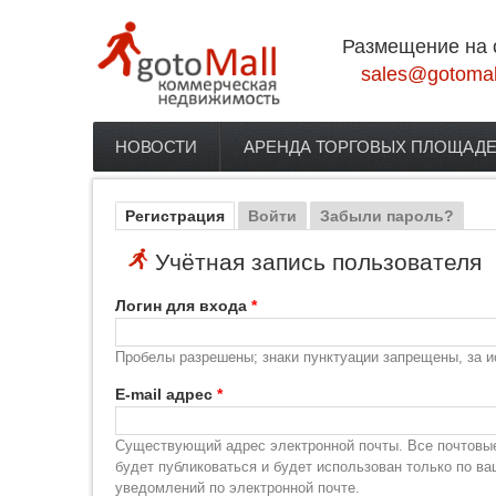
Перейти к основному содержанию
Размещение на 
sales@gotomal
НОВОСТИ
АРЕНДА ТОРГОВЫХ ПЛОЩАД
Главное меню
Регистрация
(активная вкладка)
Войти
Забыли пароль?
Главные вкладки
Учётная запись пользователя
Логин для входа
*
Пробелы разрешены; знаки пунктуации запрещены, за и
E-mail адрес
*
Существующий адрес электронной почты. Все почтовые 
будет публиковаться и будет использован только по в
уведомлений по электронной почте.