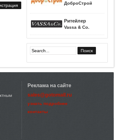
ДоброСтрой
Ритейлер
Vassa & Co.
Форма поиска
Реклама на сайте
sales@gotomall.ru
актным
узнать подробнее
контакты