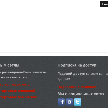
вым сетям
Подписка на доступ
е размещение
Ваши контакты
Годовой доступ
ко всем конт
сем посетителям
данным
ть торговую сеть
Подробнее о подписке
 торговых площадей
Мы в социальных сетях
 торговых помещений