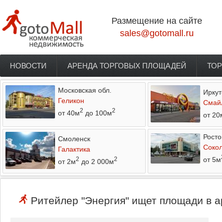
Перейти к основному содержанию
Размещение на сайте
sales@gotomall.ru
НОВОСТИ
АРЕНДА ТОРГОВЫХ ПЛОЩАДЕЙ
ТОР
Главное меню
Московская обл.
Иркут
Геликон
Смай
2
2
от 40м
до 100м
от 20
Росто
Смоленск
Соко
Галактика
от 5м
2
2
от 2м
до 2 000м
Ритейлер "Энергия" ищет площади в а