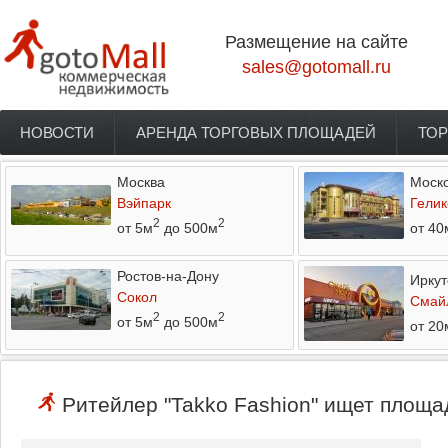
Перейти к основному содержанию
Размещение на сайте
sales@gotomall.ru
НОВОСТИ
АРЕНДА ТОРГОВЫХ ПЛОЩАДЕЙ
ТОР
Главное меню
Москва
Моско
Вэйпарк
Гелик
2
2
от 5м
до 500м
от 40
Ростов-на-Дону
Иркут
Сокол
Смай
2
2
от 5м
до 500м
от 20
Ритейлер "Takko Fashion" ищет площад