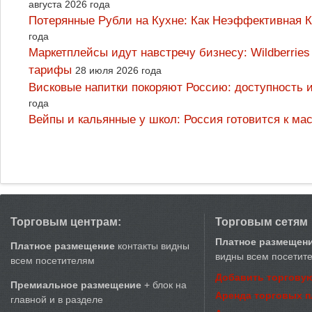
августа 2026 года
Потерянные Рубли на Кухне: Как Неэффективная
года
Маркетплейсы идут навстречу бизнесу: Wildberrie
тарифы
28 июля 2026 года
Висковые напитки покоряют Россию: доступность 
года
Вейпы и кальянные у школ: Россия готовится к м
Торговым центрам:
Торговым сетям
Платное размещен
Платное размещение
контакты видны
видны всем посетит
всем посетителям
Добавить торговую
Премиальное размещение
+ блок на
Аренда торговых 
главной и в разделе