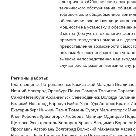
электричестваОбеспечение электросн
технического обслуживания, общая н
торговом зале общеобменной вентил
обеспечения здания кондиционирова
мощности на установку и обеспечен
3 метра (без учета технологического
прямого городского номера и выделе
предоставление возможности самост
рекламаВывеска или крышная установ
вывеска непосредственно над входом 
случае расположения магазина внутр
Регионы работы:
Благовещенск
Петропавловск-Камчатский
Магадан
Владивост
Нижний Новгород
Оренбург
Пенза
Самара
Тольятти
Саратов
Санкт-Петербург
Архангельск
Северодвинск
Вологда
Калинин
Великий Новгород
Барнаул
Бийск
Улан-Удэ
Ангарск
Братск
Ир
Екатеринбург
Нижний Тагил
Тюмень
Сургут
Магнитогорск
Миа
Клин
Королев
Красногорск
Люберцы
Мытищи
Одинцово
Подо
Щелково
Электросталь
Белгород
Брянск
Владимир
Воронеж
Ярославль
Астрахань
Волгоград
Волжский
Махачкала
Хасавю
Ростов-на-Дону
Таганрог
Владикавказ
Пятигорск
Ставрополь