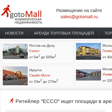
Перейти к основному содержанию
Размещение на сайте
sales@gotomall.ru
НОВОСТИ
АРЕНДА ТОРГОВЫХ ПЛОЩАДЕЙ
ТОР
Главное меню
Ростов-на-Дону
Моско
Сокол
Гелик
2
2
от 5м
до 500м
от 40
Моск
Иркутск
Униве
Смайл Молл
от 32
2
2
от 20м
до 270м
Ритейлер "ECCO" ищет площади в арен