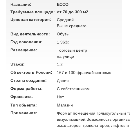
Название:
ECCO
Требуемые площади:
от 70 до 300 м2
Ценовая категория:
Средний
Выше среднего
Вид деятельности:
Обувь
Год основания:
1 963г.
Размещение:
Торговый центр
на улице
Этажи:
1.2
Объектов в России:
167 и 130 франчайзинговых
Страна создания:
Дания
Форма работы:
C собственником
Франшиза:
Нет
Тип обьекта:
Магазин
Примечания:
Формат помещенияПрямоугольный тор
визуализацией.Возможность организа
эскалаторов, треволаторов, лифтов 