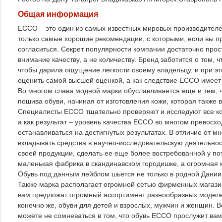
Общая информация
ECCO – это один из самых известных мировых производителе
только самые хорошие рекомендации, с которыми, если вы п
согласиться. Секрет популярности компании достаточно прост
внимание качеству, а не количеству. Бренд заботится о том, 
чтобы дарила ощущение легкости своему владельцу, и при э
оценить самой высшей оценкой, а как следствие ECCO имеет 
Во многом слава модной марки обуславливается еще и тем, 
пошива обуви, начиная от изготовления кожи, которая также 
Специалисты ECCO тщательно проверяют и исследуют все ком
а как результат – уровень качества ECCO во многом превосх
останавливаться на достигнутых результатах. В отличие от 
вкладывать средства в научно-исследовательскую деятельнос
своей продукции, сделать ее еще более востребованной у по
маленькая фабрика в скандинавском городишке, а огромная 
Обувь под данным лейблом шьется не только в родной Дании,
Также марка располагает огромной сетью фирменных магазино
вам предложат огромный ассортимент разнообразных моделей 
конечно же, обуви для детей и взрослых, мужчин и женщин. 
можете не сомневаться в том, что обувь ECCO прослужит вам