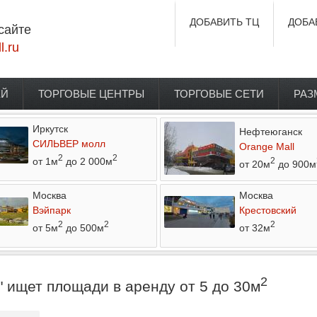
ДОБАВИТЬ ТЦ
ДОБА
сайте
l.ru
ЕЙ
ТОРГОВЫЕ ЦЕНТРЫ
ТОРГОВЫЕ СЕТИ
РАЗ
Иркутск
Нефтеюганск
СИЛЬВЕР молл
Orange Mall
2
2
от 1м
до 2 000м
2
от 20м
до 900м
Москва
Москва
Вэйпарк
Крестовский
2
2
2
от 5м
до 500м
от 32м
2
 ищет площади в аренду от 5 до 30м