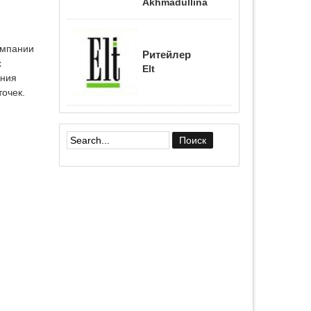
Akhmadullina
омпании
Ритейлер
х
Elt
ания
точек.
Форма поиска