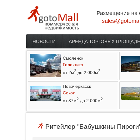
Перейти к основному содержанию
Размещение на 
sales@gotomal
НОВОСТИ
АРЕНДА ТОРГОВЫХ ПЛОЩАД
Главное меню
Смоленск
Галактика
2
2
от 2м
до 2 000м
Новочеркасск
Сокол
2
2
от 37м
до 2 000м
Ритейлер "Бабушкины Пироги"