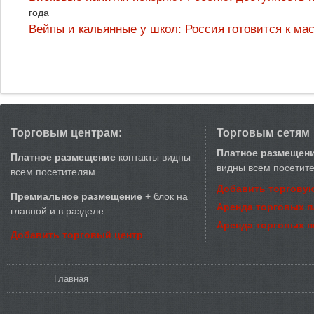
года
Вейпы и кальянные у школ: Россия готовится к м
Торговым центрам:
Торговым сетям
Платное размещен
Платное размещение
контакты видны
видны всем посетит
всем посетителям
Добавить торговую
Премиальное размещение
+ блок на
Аренда торговых 
главной и в разделе
Аренда торговых 
Добавить торговый центр
Вы здесь
Главная