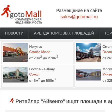
Перейти к основному содержанию
Размещение на сайте
sales@gotomall.ru
НОВОСТИ
АРЕНДА ТОРГОВЫХ ПЛОЩАДЕЙ
ТОР
Главное меню
Иркутск
Смол
Смайл Молл
Галак
2
2
от 20м
до 270м
от 2м
Ростов-на-Дону
Моск
Сокол
Униве
2
2
от 5м
до 500м
от 32
Ритейлер "Айвенго" ищет площади в а