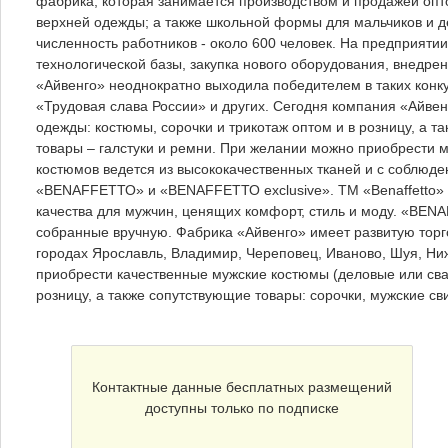
фабрика, которая занимается производством и продажей опто
верхней одежды; а также школьной формы для мальчиков и де
численность работников - около 600 человек. На предприяти
технологической базы, закупка нового оборудования, внедр
«Айвенго» неоднократно выходила победителем в таких конку
«Трудовая слава России» и других. Сегодня компания «Айвенг
одежды: костюмы, сорочки и трикотаж оптом и в розницу, а
товары – галстуки и ремни. При желании можно приобрести м
костюмов ведется из высококачественных тканей и с соблюд
«ВЕNАFFЕТТО» и «ВЕNАFFЕТТО ехсlusive». ТМ «Benaffetto» 
качества для мужчин, ценящих комфорт, стиль и моду. «ВЕNА
собранные вручную. Фабрика «Айвенго» имеет развитую торг
городах Ярославль, Владимир, Череповец, Иваново, Шуя, Ниж
приобрести качественные мужские костюмы (деловые или сваде
розницу, а также сопутствующие товары: сорочки, мужские свит
Контактные данные бесплатных размещений
доступны только по подписке