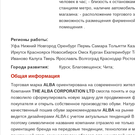
человек в час; - близость к останов
станциям метро, наличие автомобиль
магазина: - расположение торгового з
возможность размещения фирменной в
помещения .
Регионы работы:
Уфа
Нижний Новгород
Оренбург
Пермь
Самара
Тольятти
Каз
Иркутск
Красноярск
Новосибирск
Омск
Курган
Екатеринбург
Т
Иваново
Калуга
Тверь
Ярославль
Волгоград
Краснодар
Росто
Города развития:
Курск; Благовещенск; Чита;
Общая информация
Торговая марка
ALBA
ориентирована на современного жителя
Компания
THE ALBA СORPORATION LTD
смогла понять и оц
позволило сформулировать новую задачу для продвижения ф
покупателя и открыть собственное производство обуви. Нату
качественный пошив обуви зарекомендовали
ALBA
на рынке 
ведется дизайнерами ALBA с учетом актуальных тенденций В
поэтому символичное название компании отразило не тольк
ориентацию бренда на передовые тенденции, технологии и м