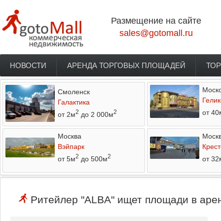
Перейти к основному содержанию
Размещение на сайте
sales@gotomall.ru
НОВОСТИ
АРЕНДА ТОРГОВЫХ ПЛОЩАДЕЙ
ТОР
Главное меню
Моско
Смоленск
Гелик
Галактика
от 40
2
2
от 2м
до 2 000м
Москва
Моск
Вэйпарк
Крест
2
2
от 5м
до 500м
от 32
Ритейлер "ALBA" ищет площади в арен