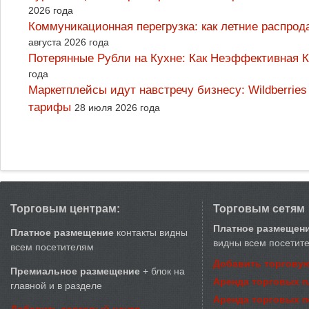
2026 года
Коммуникационная перегрузка: как летние распрод
августа 2026 года
Потерянные Рубли на Кухне: Как Неэффективная
года
Маркетплейсы идут навстречу бизнесу: Wildberrie
тарифы
28 июля 2026 года
Торговым центрам:
Торговым сетям
Платное размещен
Платное размещение
контакты видны
видны всем посетит
всем посетителям
Добавить торговую
Премиальное размещение
+ блок на
Аренда торговых 
главной и в разделе
Аренда торговых 
Добавить торговый центр