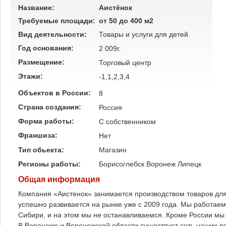
Название:
Аистёнок
Требуемые площади:
от 50 до 400 м2
Вид деятельности:
Товары и услуги для детей
Год основания:
2 009г.
Размещение:
Торговый центр
Этажи:
-1,1,2,3,4
Объектов в России:
8
Страна создания:
Россия
Форма работы:
C собственником
Франшиза:
Нет
Тип обьекта:
Магазин
Регионы работы:
Борисоглебск
Воронеж
Липецк
Общая информация
Компания «Аистенок» занимается производством товаров для
успешно развивается на рынке уже с 2009 года. Мы работаем
Сибири, и на этом мы не останавливаемся. Кроме России мы 
В Воронеже и Воронежской области существует сеть наших ро