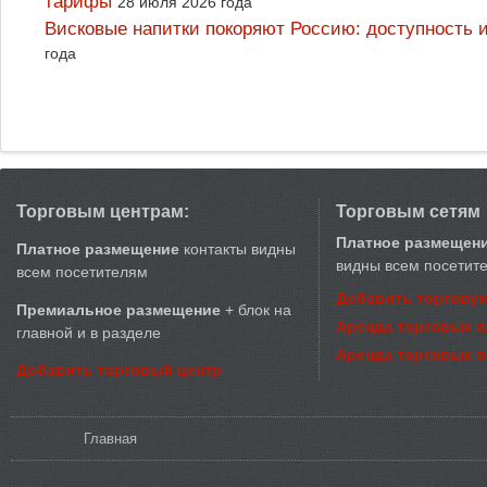
тарифы
28 июля 2026 года
Висковые напитки покоряют Россию: доступность 
года
Торговым центрам:
Торговым сетям
Платное размещен
Платное размещение
контакты видны
видны всем посетит
всем посетителям
Добавить торговую
Премиальное размещение
+ блок на
Аренда торговых 
главной и в разделе
Аренда торговых 
Добавить торговый центр
Вы здесь
Главная