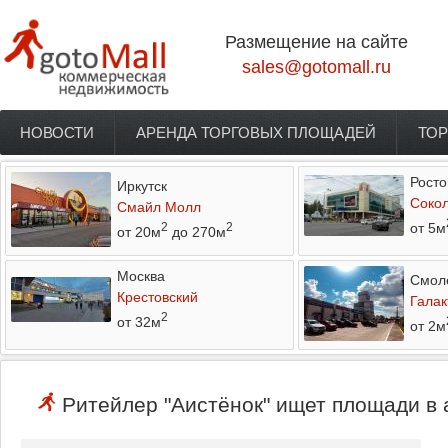
Перейти к основному содержанию
Размещение на сайте
sales@gotomall.ru
НОВОСТИ
АРЕНДА ТОРГОВЫХ ПЛОЩАДЕЙ
ТОР
Главное меню
Росто
Иркутск
Соко
Смайл Молл
от 5м
2
2
от 20м
до 270м
Москва
Смол
Крестовский
Галак
2
от 32м
от 2м
Ритейлер "Аистёнок" ищет площади в 