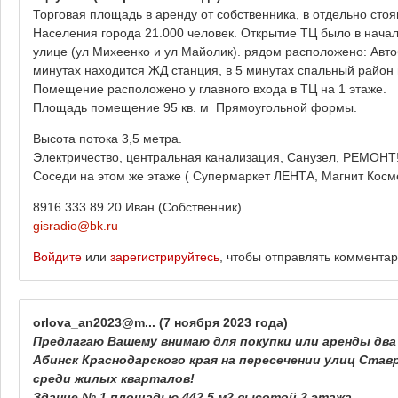
Торговая площадь в аренду от собственника, в отдельно стоя
Населения города 21.000 человек. Открытие ТЦ было в нача
улице (ул Михеенко и ул Майолик). рядом расположено: Автоб
минутах находится ЖД станция, в 5 минутах спальный район 
Помещение расположено у главного входа в ТЦ на 1 этаже.
Площадь помещение 95 кв. м Прямоугольной формы.
Высота потока 3,5 метра.
Электричество, центральная канализация, Санузел, РЕМОНТ
Соседи на этом же этаже ( Супермаркет ЛЕНТА, Магнит Косм
8916 333 89 20 Иван (Собственник)
gisradio@bk.ru
Войдите
или
зарегистрируйтесь
, чтобы отправлять коммента
orlova_an2023@m...
(7 ноября 2023 года)
Предлагаю Вашему внимаю для покупки или аренды два
Абинск Краснодарского края на пересечении улиц Ставр
среди жилых кварталов!
Здание № 1 площадью 442,5 м2 высотой 2 этажа