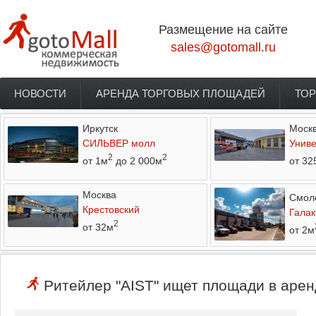
Перейти к основному содержанию
Размещение на сайте
sales@gotomall.ru
НОВОСТИ
АРЕНДА ТОРГОВЫХ ПЛОЩАДЕЙ
ТОР
Главное меню
Иркутск
Моск
СИЛЬВЕР молл
Униве
2
2
от 1м
до 2 000м
от 32
Москва
Смол
Крестовский
Галак
2
от 32м
от 2м
Ритейлер "AIST" ищет площади в арен