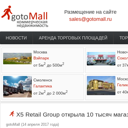
Перейти к основному содержанию
Размещение на сайте
sales@gotomall.ru
НОВОСТИ
АРЕНДА ТОРГОВЫХ ПЛОЩАДЕЙ
ТОР
Главное меню
Москва
Новоч
Вэйпарк
Соко
2
2
от 5м
до 500м
от 37
Моско
Смоленск
Гелик
Галактика
от 40
2
2
от 2м
до 2 000м
X5 Retail Group открыла 10 тысяч мага
gotoMall
(
14 апреля 2017 года
)