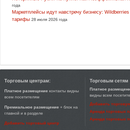
года
Маркетплейсы идут навстречу бизнесу: Wildberrie
тарифы
28 июля 2026 года
Торговым центрам:
Торговым сетям
Платное размещен
Платное размещение
контакты видны
видны всем посетит
всем посетителям
Добавить торговую
Премиальное размещение
+ блок на
Аренда торговых 
главной и в разделе
Аренда торговых 
Добавить торговый центр