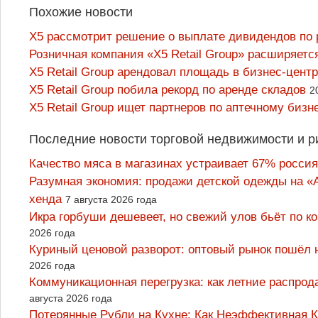
Похожие новости
X5 рассмотрит решение о выплате дивидендов по 
Розничная компания «X5 Retail Group» расширяетс
X5 Retail Group арендовал площадь в бизнес-цент
X5 Retail Group побила рекорд по аренде складов
2
X5 Retail Group ищет партнеров по аптечному бизн
Последние новости торговой недвижимости и р
Качество мяса в магазинах устраивает 67% россия
Разумная экономия: продажи детской одежды на «А
хенда
7 августа 2026 года
Икра горбуши дешевеет, но свежий улов бьёт по к
2026 года
Куриный ценовой разворот: оптовый рынок пошёл 
2026 года
Коммуникационная перегрузка: как летние распрод
августа 2026 года
Потерянные Рубли на Кухне: Как Неэффективная