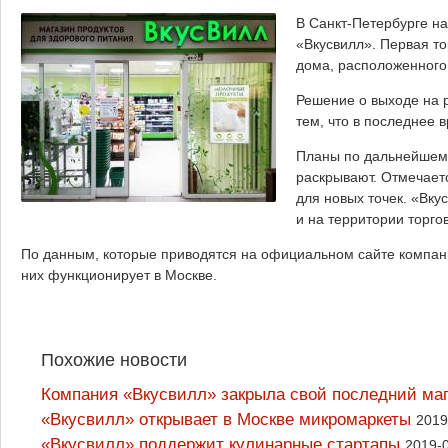
В Санкт-Петербурге н
«Вкусвилл». Первая то
дома, расположенного
Решение о выходе на р
тем, что в последнее 
Планы по дальнейшему
раскрывают. Отмечает
для новых точек. «Вку
и на территории торго
По данным, которые приводятся на официальном сайте компани
них функционирует в Москве.
Похожие новости
Компания «Вкусвилл» закрыла свой последний ма
«Вкусвилл» открывает в Москве микромаркеты
2019
«Вкусвилл» поддержит кулинарные стартапы
2019-0