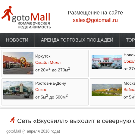
Перейти к основному содержанию
Размещение на сайте
sales@gotomall.ru
НОВОСТИ
АРЕНДА ТОРГОВЫХ ПЛОЩАДЕЙ
ТОР
Главное меню
Новоч
Иркутск
Соко
Смайл Молл
от 37
2
2
от 20м
до 270м
Ростов-на-Дону
Моск
Сокол
Вэйп
2
2
от 5м
до 500м
от 5м
Сеть «Вкусвилл» выходит в северную 
gotoMall
(
4 апреля 2018 года
)