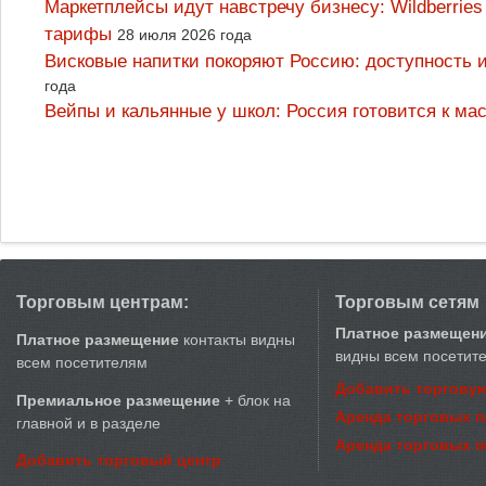
Маркетплейсы идут навстречу бизнесу: Wildberrie
тарифы
28 июля 2026 года
Висковые напитки покоряют Россию: доступность 
года
Вейпы и кальянные у школ: Россия готовится к м
Торговым центрам:
Торговым сетям
Платное размещен
Платное размещение
контакты видны
видны всем посетит
всем посетителям
Добавить торговую
Премиальное размещение
+ блок на
Аренда торговых 
главной и в разделе
Аренда торговых 
Добавить торговый центр