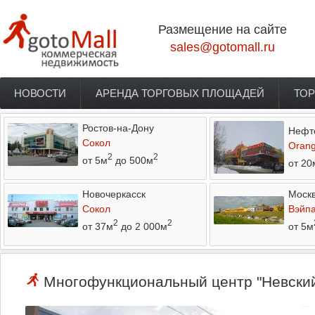
Перейти к основному содержанию
Размещение на сайте
sales@gotomall.ru
НОВОСТИ
АРЕНДА ТОРГОВЫХ ПЛОЩАДЕЙ
ТОР
Главное меню
Ростов-на-Дону
Нефт
Сокол
Orang
2
2
от 5м
до 500м
от 20
Новочеркасск
Моск
Сокол
Вэйп
2
2
от 37м
до 2 000м
от 5м
Многофункциональный центр "Невский 