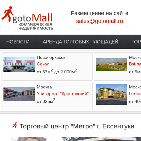
Перейти к основному содержанию
Размещение на сайте
sales@gotomall.ru
НОВОСТИ
АРЕНДА ТОРГОВЫХ ПЛОЩАДЕЙ
ТОР
Главное меню
Новочеркасск
Моск
Сокол
Вэйп
2
2
от 37м
до 2 000м
от 5м
Москва
Моско
Универмаг "Крестовский"
Гелик
2
от 325м
от 40
Торговый центр "Метро" г. Ессентуки