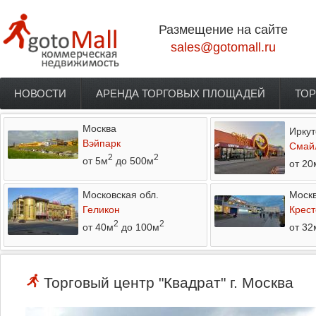
Перейти к основному содержанию
Размещение на сайте
sales@gotomall.ru
НОВОСТИ
АРЕНДА ТОРГОВЫХ ПЛОЩАДЕЙ
ТОР
Главное меню
Москва
Иркут
Вэйпарк
Смай
2
2
от 5м
до 500м
от 20
Московская обл.
Моск
Геликон
Крест
2
2
от 40м
до 100м
от 32
Торговый центр "Квадрат" г. Москва