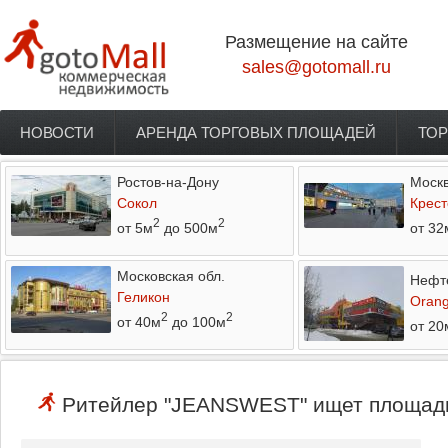
Перейти к основному содержанию
Размещение на сайте
sales@gotomall.ru
НОВОСТИ
АРЕНДА ТОРГОВЫХ ПЛОЩАДЕЙ
ТОР
Главное меню
Ростов-на-Дону
Моск
Сокол
Крест
2
2
от 5м
до 500м
от 32
Московская обл.
Нефт
Геликон
Orang
2
2
от 40м
до 100м
от 20
Ритейлер "JEANSWEST" ищет площади 