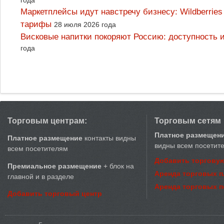
Маркетплейсы идут навстречу бизнесу: Wildberrie
тарифы
28 июля 2026 года
Висковые напитки покоряют Россию: доступность 
года
Торговым центрам:
Торговым сетям
Платное размещен
Платное размещение
контакты видны
видны всем посетит
всем посетителям
Добавить торговую
Премиальное размещение
+ блок на
Аренда торговых 
главной и в разделе
Аренда торговых 
Добавить торговый центр