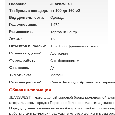
Название:
JEANSWEST
Требуемые площади:
от 100 до 160 м2
Вид деятельности:
Одежда
Год основания:
1 972г.
Размещение:
Торговый центр
Этажи:
1.2
Объектов в России:
15 и 1500 франчайзинговых
Страна создания:
Австралия
Форма работы:
C собственником
Франшиза:
Да
Тип обьекта:
Магазин
Регионы работы:
Санкт-Петербург
Архангельск
Барнау
Общая информация
JEANSWEST – легендарный мировой бренд молодежной джинс
австралийском городке Перф с небольшого магазина джинсы
Норвуд путешествовала по всей Австралии, чтобы собрать и
работы стали коллекции одежды, в которых деним и мода орг