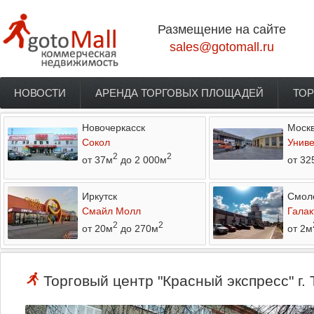
Перейти к основному содержанию
Размещение на сайте
sales@gotomall.ru
НОВОСТИ
АРЕНДА ТОРГОВЫХ ПЛОЩАДЕЙ
ТОР
Главное меню
Новочеркасск
Моск
Сокол
Униве
2
2
от 37м
до 2 000м
от 32
Иркутск
Смол
Смайл Молл
Галак
2
2
от 20м
до 270м
от 2м
Торговый центр "Красный экспресс" г. 