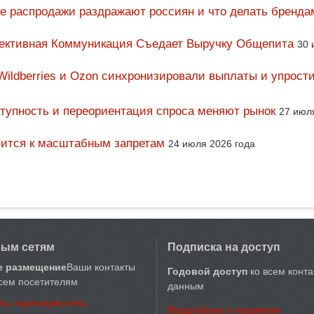
ие распродажи раздражают россиян и что делать бренда
фективная Коммуникация Съедает Выручку Общепита
30 
Wildberries и Ozon синхронизировали выплаты и упрост
тупность и переориентация спроса меняют рынок
27 июл
вится к масштабным запретам
24 июля 2026 года
вым сетям
Подписка на доступ
е размещение
Ваши контакты
Годовой доступ
ко всем конт
сем посетителям
данным
ть торговую сеть
Подробнее о подписке