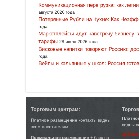
Коммуникационная перегрузка: как летн
августа 2026 года
Потерянные Рубли на Кухне: Как Неэф
года
Маркетплейсы идут навстречу бизнесу: 
тарифы
28 июля 2026 года
Висковые напитки покоряют Россию: дос
года
Вейпы и кальянные у школ: Россия гото
Торговым центрам:
Торго
Платно
Платное размещение
контакты видны
видны в
всем посетителям
Добави
Премиальное размещение
+ блок на