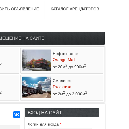
ВИТЬ ОБЪЯВЛЕНИЕ
КАТАЛОГ АРЕНДАТОРОВ
МЕЩЕНИЕ НА САЙТЕ
Нефтеюганск
Orange Mall
2
2
2
от 20м
до 900м
Смоленск
Галактика
2
2
2
от 2м
до 2 000м
ВХОД НА САЙТ
Логин для входа
*