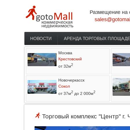
Перейти к основному содержанию
Размещение на 
sales@gotomal
НОВОСТИ
АРЕНДА ТОРГОВЫХ ПЛОЩАД
Главное меню
Москва
Крестовский
2
от 32м
Новочеркасск
Сокол
2
2
от 37м
до 2 000м
Торговый комплекс "Центр" г.