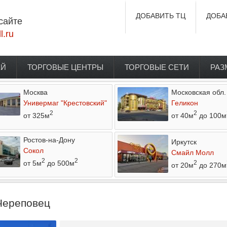
ДОБАВИТЬ ТЦ
ДОБА
сайте
l.ru
ЕЙ
ТОРГОВЫЕ ЦЕНТРЫ
ТОРГОВЫЕ СЕТИ
РАЗ
Москва
Московская обл.
Универмаг "Крестовский"
Геликон
2
2
от 325м
от 40м
до 100м
Ростов-на-Дону
Иркутск
Сокол
Смайл Молл
2
2
от 5м
до 500м
2
от 20м
до 270м
 Череповец