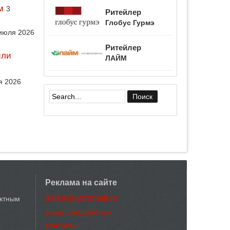
м
3
Ритейлер
Глобус Гурмэ
июля 2026
Ритейлер
или
ЛАЙМ
я 2026
Форма поиска
Реклама на сайте
sales@gotomall.ru
актным
узнать подробнее
контакты