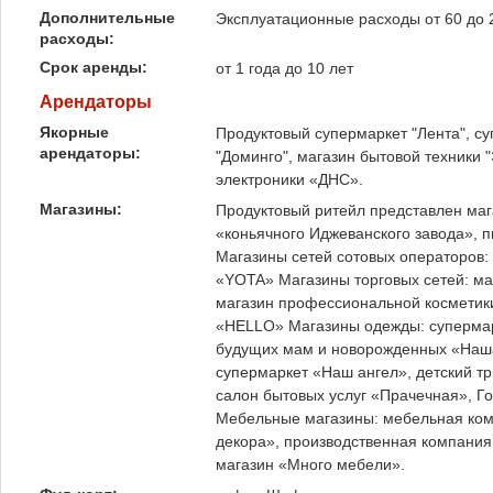
Дополнительные
Эксплуатационные расходы от 60 до 2
расходы:
Срок аренды:
от 1 года до 10 лет
Арендаторы
Якорные
Продуктовый супермаркет "Лента", су
арендаторы:
"Доминго", магазин бытовой техники 
электроники «ДНС».
Магазины:
Продуктовый ритейл представлен маг
«коньячного Иджеванского завода», 
Магазины сетей сотовых операторов:
«YOTA» Магазины торговых сетей: ма
магазин профессиональной косметики
«HELLO» Магазины одежды: супермар
будущих мам и новорожденных «Наша
супермаркет «Наш ангел», детский тр
салон бытовых услуг «Прачечная», Г
Мебельные магазины: мебельная комп
декора», производственная компания
магазин «Много мебели».