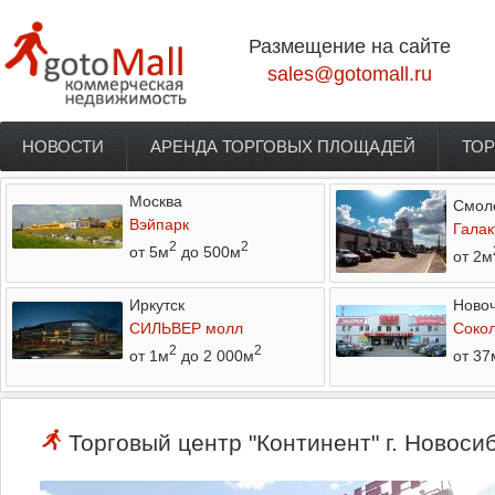
Перейти к основному содержанию
Размещение на сайте
sales@gotomall.ru
НОВОСТИ
АРЕНДА ТОРГОВЫХ ПЛОЩАДЕЙ
ТОР
Главное меню
Москва
Смол
Вэйпарк
Галак
2
2
от 5м
до 500м
от 2м
Иркутск
Новоч
СИЛЬВЕР молл
Соко
2
2
от 1м
до 2 000м
от 37
Торговый центр "Континент" г. Новоси