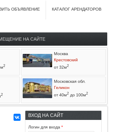
ВИТЬ ОБЪЯВЛЕНИЕ
КАТАЛОГ АРЕНДАТОРОВ
МЕЩЕНИЕ НА САЙТЕ
Москва
Крестовский
2
2
0м
от 32м
Московская обл.
Геликон
2
2
от 40м
до 100м
2
м
ВХОД НА САЙТ
Логин для входа
*