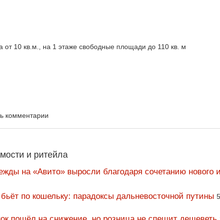
 от 10 кв.м., на 1 этаже свободные площади до 110 кв. м
ть комментарии
мости и ритейла
ежды на «Авито» выросли благодаря сочетанию нового и
 бьёт по кошельку: парадоксы дальневосточной путины
5
ок пошёл на снижение, но розница не спешит дешеветь