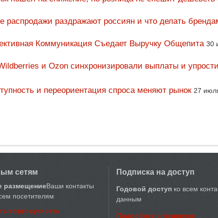
ие распродажи раздражают россиян и что делать бренда
фективная Коммуникация Съедает Выручку Общепита
30 
Wildberries и Ozon синхронизировали выплаты и упрост
тупность и переориентация спроса меняют рынок
27 июл
вым сетям
Подписка на доступ
е размещение
Ваши контакты
Годовой доступ
ко всем конт
сем посетителям
данным
ть торговую сеть
Подробнее о подписке