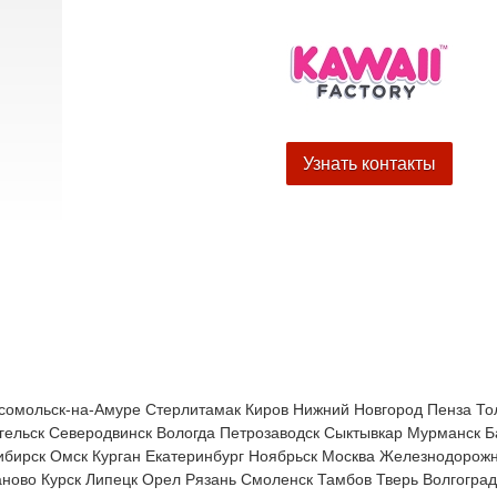
Узнать контакты
сомольск-на-Амуре
Стерлитамак
Киров
Нижний Новгород
Пенза
То
гельск
Северодвинск
Вологда
Петрозаводск
Сыктывкар
Мурманск
Б
ибирск
Омск
Курган
Екатеринбург
Ноябрьск
Москва
Железнодорож
аново
Курск
Липецк
Орел
Рязань
Смоленск
Тамбов
Тверь
Волгоград