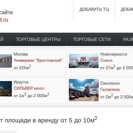
ДОБАВИТЬ ТЦ
ДОБА
сайте
l.ru
ЕЙ
ТОРГОВЫЕ ЦЕНТРЫ
ТОРГОВЫЕ СЕТИ
РАЗ
Москва
Новочеркасск
Универмаг "Крестовский"
Сокол
2
2
от 325м
от 37м
до 2 00
Иркутск
Смоленск
СИЛЬВЕР молл
Галактика
2
2
от 1м
до 2 000м
2
от 2м
до 2 000
2
т площади в аренду от 5 до 10м