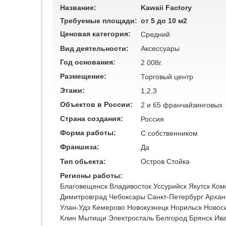
Название:
Kawaii Factory
Требуемые площади:
от 5 до 10 м2
Ценовая категория:
Средний
Вид деятельности:
Аксессуары
Год основания:
2 008г.
Размещение:
Торговый центр
Этажи:
1,2,3
Объектов в России:
2 и 65 франчайзинговых
Страна создания:
Россия
Форма работы:
C собственником
Франшиза:
Да
Тип обьекта:
Остров
Стойка
Регионы работы:
Благовещенск
Владивосток
Уссурийск
Якутск
Ком
Димитровград
Чебоксары
Санкт-Петербург
Архан
Улан-Удэ
Кемерово
Новокузнецк
Норильск
Новос
Клин
Мытищи
Электросталь
Белгород
Брянск
Ив