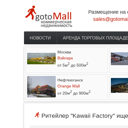
Перейти к основному содержанию
Размещение на 
sales@gotomal
НОВОСТИ
АРЕНДА ТОРГОВЫХ ПЛОЩАД
Главное меню
Москва
Вэйпарк
2
2
от 5м
до 500м
Нефтеюганск
Orange Mall
2
2
от 20м
до 900м
Ритейлер "Kawaii Factory" ище