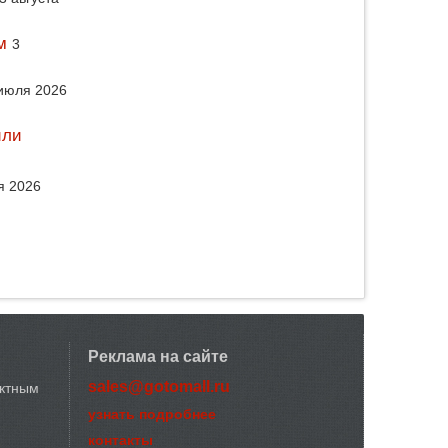
м
3
июля 2026
или
я 2026
Реклама на сайте
sales@gotomall.ru
актным
узнать подробнее
контакты