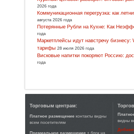
2026 года
Коммуникационная перегрузка: как летн
августа 2026 года
Потерянные Рубли на Кухне: Как Неэф
года
Маркетплейсы идут навстречу бизнесу: 
тарифы
28 июля 2026 года
Висковые напитки покоряют Россию: дос
года
Торговым центрам:
Торго
Платно
Платное размещение
контакты видны
видны в
всем посетителям
Добави
Премиальное размещение
+ блок на