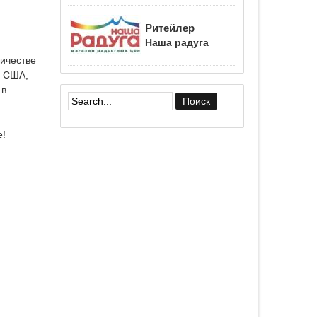
Ритейлер
Наша радуга
ничестве
, США,
 в
Форма поиска
е!