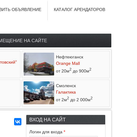
ВИТЬ ОБЪЯВЛЕНИЕ
КАТАЛОГ АРЕНДАТОРОВ
МЕЩЕНИЕ НА САЙТЕ
Нефтеюганск
товский"
Orange Mall
2
2
от 20м
до 900м
Смоленск
Галактика
2
2
от 2м
до 2 000м
ВХОД НА САЙТ
Логин для входа
*