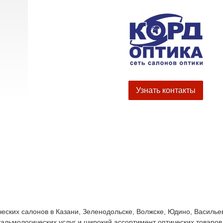
Узнать контакты
ческих салонов в Казани, Зеленодольске, Волжске, Юдино, Василье
альмологических услуг и широкий ассортимент оптических товаров