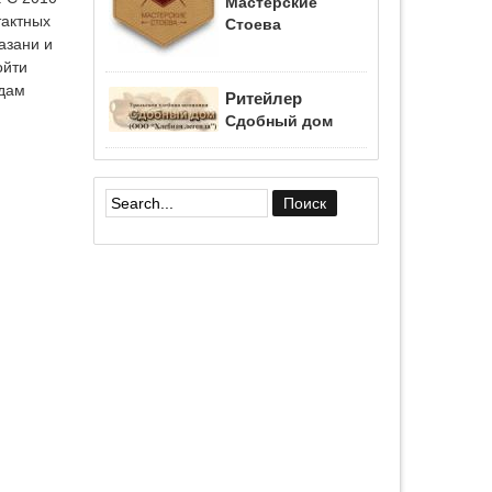
Мастерские
тактных
Стоева
азани и
ойти
одам
Ритейлер
Сдобный дом
Форма поиска