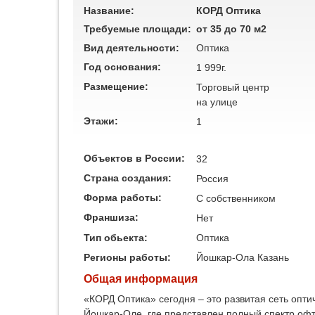
Название:
КОРД Оптика
Требуемые площади:
от 35 до 70 м2
Вид деятельности:
Оптика
Год основания:
1 999г.
Размещение:
Торговый центр
на улице
Этажи:
1
Объектов в России:
32
Страна создания:
Россия
Форма работы:
C собственником
Франшиза:
Нет
Тип обьекта:
Оптика
Регионы работы:
Йошкар-Ола
Казань
Общая информация
«КОРД Оптика» сегодня – это развитая сеть опти
Йошкар-Оле, где представлен полный спектр офт