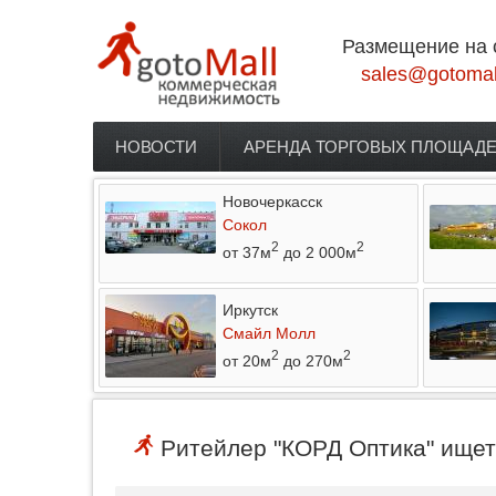
Перейти к основному содержанию
Размещение на 
sales@gotomal
НОВОСТИ
АРЕНДА ТОРГОВЫХ ПЛОЩАД
Главное меню
Новочеркасск
Сокол
2
2
от 37м
до 2 000м
Иркутск
Смайл Молл
2
2
от 20м
до 270м
Ритейлер "КОРД Оптика" ищет 