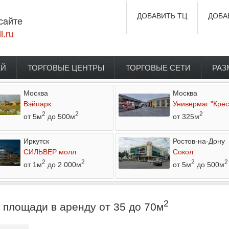
ДОБАВИТЬ ТЦ
ДОБА
сайте
l.ru
ЕЙ
ТОРГОВЫЕ ЦЕНТРЫ
ТОРГОВЫЕ СЕТИ
РАЗ
Москва
Москва
Вэйпарк
Универмаг "Крес
2
2
2
от 5м
до 500м
от 325м
Иркутск
Ростов-на-Дону
СИЛЬВЕР молл
Сокол
2
2
2
2
от 1м
до 2 000м
от 5м
до 500м
2
площади в аренду от 35 до 70м