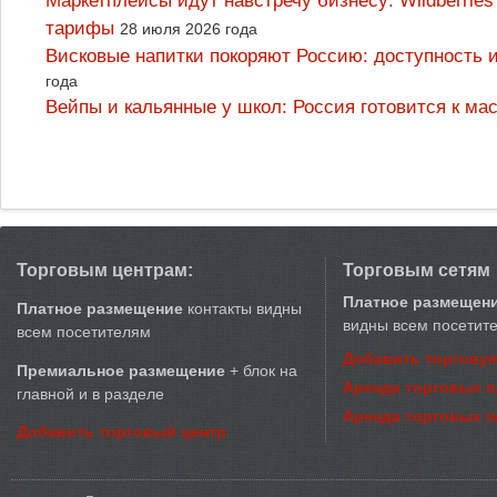
Маркетплейсы идут навстречу бизнесу: Wildberrie
тарифы
28 июля 2026 года
Висковые напитки покоряют Россию: доступность 
года
Вейпы и кальянные у школ: Россия готовится к м
Торговым центрам:
Торговым сетям
Платное размещен
Платное размещение
контакты видны
видны всем посетит
всем посетителям
Добавить торговую
Премиальное размещение
+ блок на
Аренда торговых 
главной и в разделе
Аренда торговых 
Добавить торговый центр