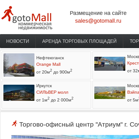
Перейти к основному содержанию
Размещение на сайте
sales@gotomall.ru
НОВОСТИ
АРЕНДА ТОРГОВЫХ ПЛОЩАДЕЙ
ТОР
Главное меню
Моск
Нефтеюганск
Крест
Orange Mall
от 32
2
2
от 20м
до 900м
Иркутск
Моск
СИЛЬВЕР молл
Вэйп
2
2
от 1м
до 2 000м
от 5м
Торгово-офисный центр "Атриум" г. Со