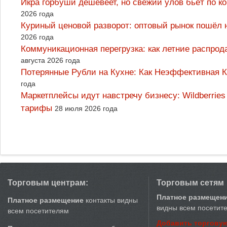
Икра горбуши дешевеет, но свежий улов бьёт по к
2026 года
Куриный ценовой разворот: оптовый рынок пошёл 
2026 года
Коммуникационная перегрузка: как летние распрод
августа 2026 года
Потерянные Рубли на Кухне: Как Неэффективная
года
Маркетплейсы идут навстречу бизнесу: Wildberrie
тарифы
28 июля 2026 года
Торговым центрам:
Торговым сетям
Платное размещен
Платное размещение
контакты видны
видны всем посетит
всем посетителям
Добавить торговую