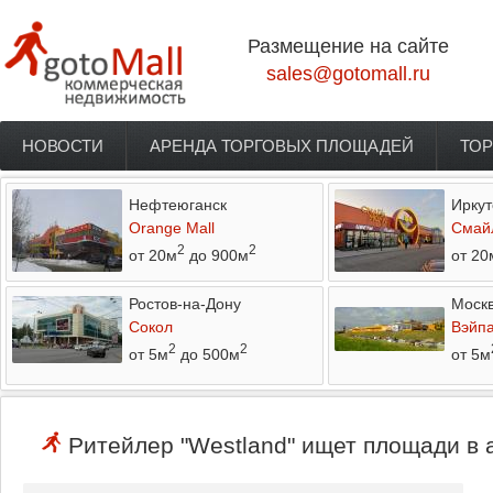
Перейти к основному содержанию
Размещение на сайте
sales@gotomall.ru
НОВОСТИ
АРЕНДА ТОРГОВЫХ ПЛОЩАДЕЙ
ТОР
Главное меню
Нефтеюганск
Иркут
Orange Mall
Смай
2
2
от 20м
до 900м
от 20
Ростов-на-Дону
Моск
Сокол
Вэйп
2
2
от 5м
до 500м
от 5м
Ритейлер "Westland" ищет площади в 