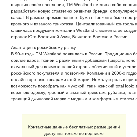
широких слоёв населения, ТМ Westland сменила собственнико
разработали новую стратегию развития бренда: к популярно
casual. В рамках промышленного бума в Гонконге было постр
кроеного и вязаного трикотажа. Централизованный контроль 
славилась продукция компании Westland с момента ее создан
странах Юго-Восточной Азии, Ближнего Востока и России.
Адаптация к российскому рынку
В 90-е годы ТМ Westland появилась в России. Традиционно б
обилие варов, тканей с различными добавками (шерсть, коноп
актуальный для климата нашей страны облегченный и утепле
российского покупателя и позволили Компании в 2000-х годах
онлайн торговлю товарами этой марки. Немалую роль в приве
возможность подобрать как мужской, так и женский total look
верхнюю одежду, кроеный и вязаный трикотаж, рубашки, плат
традиций джинсовой марки с модным и комфортным стилем c
Контактные данные бесплатных размещений
доступны только по подписке