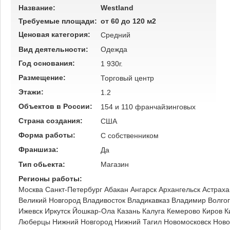
Название:
Westland
Требуемые площади:
от 60 до 120 м2
Ценовая категория:
Средний
Вид деятельности:
Одежда
Год основания:
1 930г.
Размещение:
Торговый центр
Этажи:
1.2
Объектов в России:
154 и 110 франчайзинговых
Страна создания:
США
Форма работы:
C собственником
Франшиза:
Да
Тип обьекта:
Магазин
Регионы работы:
Москва
Санкт-Петербург
Абакан
Ангарск
Архангельск
Астраха
Великий Новгород
Владивосток
Владикавказ
Владимир
Волго
Ижевск
Иркутск
Йошкар-Ола
Казань
Калуга
Кемерово
Киров
К
Люберцы
Нижний Новгород
Нижний Тагил
Новомосковск
Ново