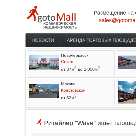
Перейти к основному содержанию
Размещение на 
sales@gotomal
НОВОСТИ
АРЕНДА ТОРГОВЫХ ПЛОЩАД
Главное меню
Новочеркасск
Сокол
2
2
от 37м
до 2 000м
Москва
Крестовский
2
от 32м
Ритейлер "Wave" ищет площад