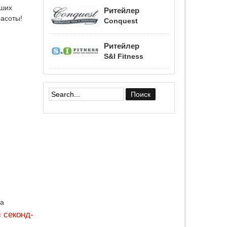
чших
Ритейлер
расоты!
Conquest
Ритейлер
S&I Fitness
Форма поиска
да
 секонд-