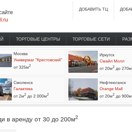
ДОБАВИТЬ ТЦ
ДОБА
сайте
l.ru
ЕЙ
ТОРГОВЫЕ ЦЕНТРЫ
ТОРГОВЫЕ СЕТИ
РАЗ
Москва
Иркутск
Универмаг "Крестовский"
Смайл Молл
2
от 325м
2
от 20м
до 270м
Смоленск
Нефтеюганск
Галактика
Orange Mall
2
2
2
от 2м
до 2 000м
от 20м
до 900м
2
и в аренду от 30 до 200м