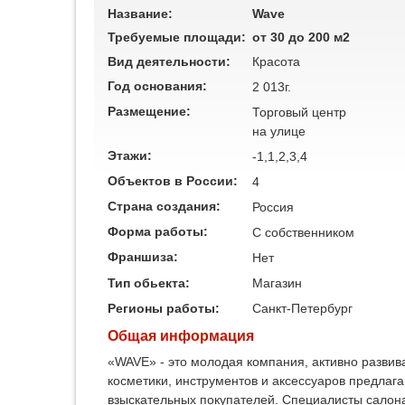
Название:
Wave
Требуемые площади:
от 30 до 200 м2
Вид деятельности:
Красота
Год основания:
2 013г.
Размещение:
Торговый центр
на улице
Этажи:
-1,1,2,3,4
Объектов в России:
4
Страна создания:
Россия
Форма работы:
C собственником
Франшиза:
Нет
Тип обьекта:
Магазин
Регионы работы:
Санкт-Петербург
Общая информация
«WAVE» - это молодая компания, активно разви
косметики, инструментов и аксессуаров предлаг
взыскательных покупателей. Специалисты салона