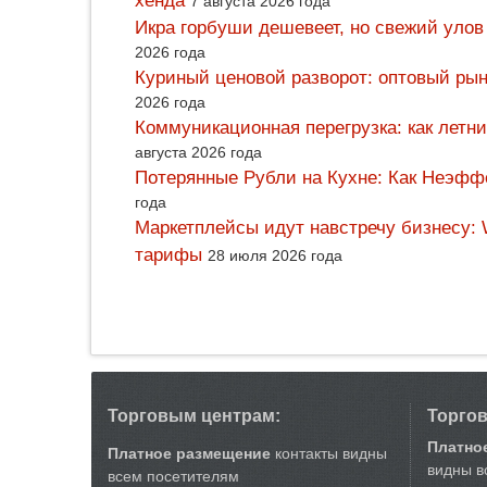
хенда
7 августа 2026 года
Икра горбуши дешевеет, но свежий улов
2026 года
Куриный ценовой разворот: оптовый рын
2026 года
Коммуникационная перегрузка: как летн
августа 2026 года
Потерянные Рубли на Кухне: Как Неэф
года
Маркетплейсы идут навстречу бизнесу: 
тарифы
28 июля 2026 года
Торговым центрам:
Торго
Платно
Платное размещение
контакты видны
видны в
всем посетителям