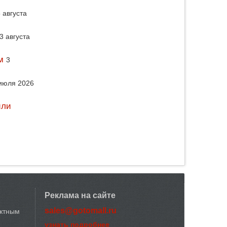
 августа
3 августа
м
3
июля 2026
или
Реклама на сайте
sales@gotomall.ru
актным
узнать подробнее