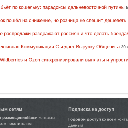
 бьёт по кошельку: парадоксы дальневосточной путины
5
ок пошёл на снижение, но розница не спешит дешеветь
ие распродажи раздражают россиян и что делать бренда
фективная Коммуникация Съедает Выручку Общепита
30 
Wildberries и Ozon синхронизировали выплаты и упрост
вым сетям
Подписка на доступ
е размещение
Ваши контакты
Годовой доступ
ко всем конт
сем посетителям
данным