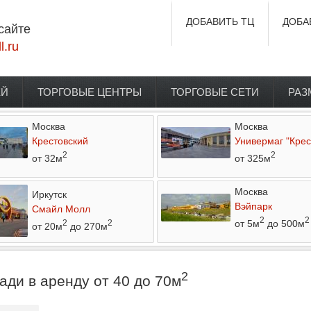
ДОБАВИТЬ ТЦ
ДОБА
сайте
l.ru
ЕЙ
ТОРГОВЫЕ ЦЕНТРЫ
ТОРГОВЫЕ СЕТИ
РАЗ
Москва
Москва
Крестовский
Универмаг "Крес
2
2
от 32м
от 325м
Москва
Иркутск
Вэйпарк
Смайл Молл
2
2
от 5м
до 500м
2
2
от 20м
до 270м
2
ади в аренду от 40 до 70м