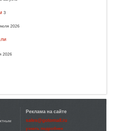
м
3
июля 2026
или
я 2026
Реклама на сайте
sales@gotomall.ru
актным
узнать подробнее