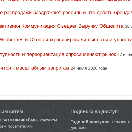
ие распродажи раздражают россиян и что делать бренда
фективная Коммуникация Съедает Выручку Общепита
30 
Wildberries и Ozon синхронизировали выплаты и упрост
тупность и переориентация спроса меняют рынок
27 июл
вится к масштабным запретам
24 июля 2026 года
вым сетям
Подписка на доступ
е размещение
Ваши контакты
Годовой доступ
ко всем конт
сем посетителям
данным