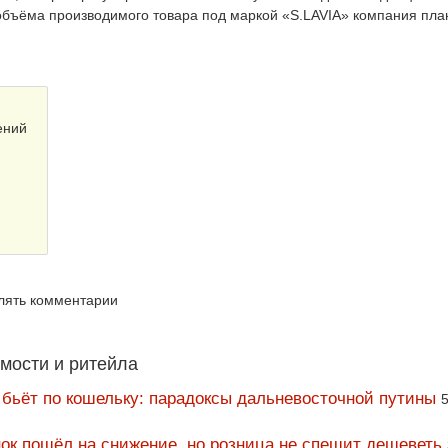
 объёма производимого товара под маркой «S.LAVIA» компания пла
ений
влять комментарии
мости и ритейла
 бьёт по кошельку: парадоксы дальневосточной путины
5
ок пошёл на снижение, но розница не спешит дешеветь