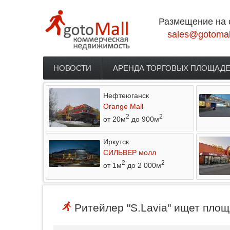
Перейти к основному содержанию
Размещение на 
sales@gotomal
НОВОСТИ
АРЕНДА ТОРГОВЫХ ПЛОЩАД
Главное меню
Нефтеюганск
Orange Mall
2
2
от 20м
до 900м
Иркутск
СИЛЬВЕР молл
2
2
от 1м
до 2 000м
Ритейлер "S.Lavia" ищет площ