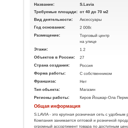
Название:
S.Lavia
Требуемые площади:
от 40 до 70 м2
Вид деятельности:
Аксессуары
Год основания:
2 008г.
Размещение:
Торговый центр
на улице
Этажи:
1.2
Объектов в России:
27
Страна создания:
Россия
Форма работы:
C собственником
Франшиза:
Нет
Тип обьекта:
Магазин
Регионы работы:
Киров
Йошкар-Ола
Перм
Общая информация
S.LAVIA - это крупная розничная сеть с удобны
Компания занимается оптовой и розничной прод
огромный ассортимент товара по доступным цен