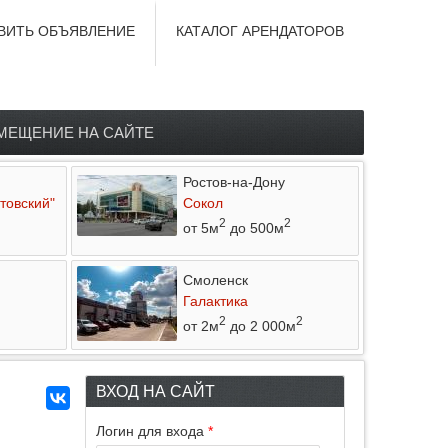
ВИТЬ ОБЪЯВЛЕНИЕ
КАТАЛОГ АРЕНДАТОРОВ
МЕЩЕНИЕ НА САЙТЕ
Ростов-на-Дону
товский"
Сокол
2
2
от 5м
до 500м
Смоленск
Галактика
2
2
от 2м
до 2 000м
ВХОД НА САЙТ
Логин для входа
*