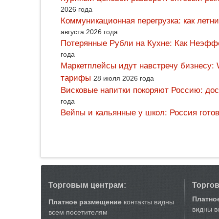
2026 года
Коммуникационная перегрузка: как летн
августа 2026 года
Потерянные Рубли на Кухне: Как Неэф
года
Маркетплейсы идут навстречу бизнесу: 
тарифы
28 июля 2026 года
Висковые напитки покоряют Россию: дос
года
Вейпы и кальянные у школ: Россия гото
Торговым центрам:
Торго
Платно
Платное размещение
контакты видны
видны в
всем посетителям