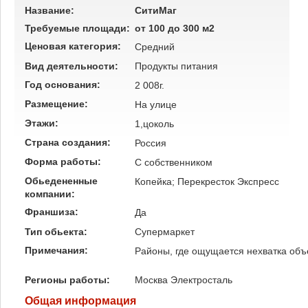
Название:
СитиМаг
Требуемые площади:
от 100 до 300 м2
Ценовая категория:
Средний
Вид деятельности:
Продукты питания
Год основания:
2 008г.
Размещение:
На улице
Этажи:
1,цоколь
Страна создания:
Россия
Форма работы:
C собственником
Обьедененные
Копейка; Перекресток Экспресс
компании:
Франшиза:
Да
Тип обьекта:
Супермаркет
Примечания:
Районы, где ощущается нехватка объе
Регионы работы:
Москва
Электросталь
Общая информация