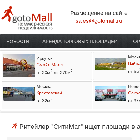
Перейти к основному содержанию
Размещение на сайте
sales@gotomall.ru
НОВОСТИ
АРЕНДА ТОРГОВЫХ ПЛОЩАДЕЙ
ТОР
Главное меню
Моск
Иркутск
Вэйп
Смайл Молл
от 5м
2
2
от 20м
до 270м
Москва
Новоч
Крестовский
Соко
2
от 32м
от 37
Ритейлер "СитиМаг" ищет площади в а