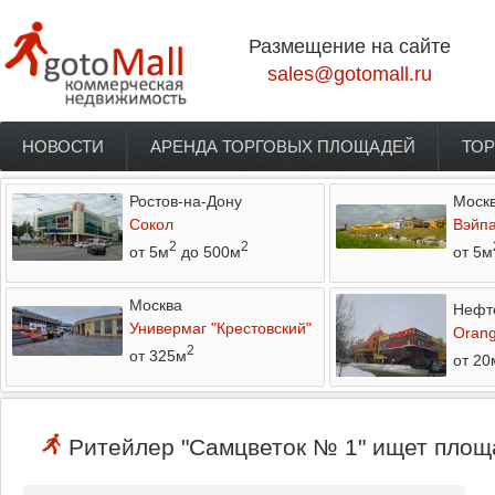
Перейти к основному содержанию
Размещение на сайте
sales@gotomall.ru
НОВОСТИ
АРЕНДА ТОРГОВЫХ ПЛОЩАДЕЙ
ТОР
Главное меню
Ростов-на-Дону
Моск
Сокол
Вэйп
2
2
от 5м
до 500м
от 5м
Москва
Нефт
Универмаг "Крестовский"
Orang
2
от 325м
от 20
Ритейлер "Самцветок № 1" ищет площа