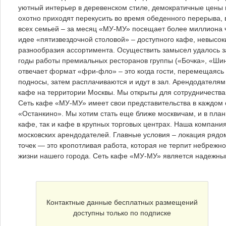
уютный интерьер в деревенском стиле, демократичные цены 
охотно приходят перекусить во время обеденного перерыва, 
всех семьей – за месяц «МУ-МУ» посещает более миллиона 
идее «пятизвездочной столовой» – доступного кафе, невысоки
разнообразия ассортимента. Осуществить замысел удалось за
годы работы премиальных ресторанов группы («Бочка», «Шино
отвечает формат «фри-фло» – это когда гости, перемещаясь 
подносы, затем расплачиваются и идут в зал. Арендодателям 
кафе на территории Москвы. Мы открыты для сотрудничеств
Сеть кафе «МУ-МУ» имеет свои представительства в каждом о
«Останкино». Мы хотим стать еще ближе москвичам, и в план
кафе, так и кафе в крупных торговых центрах. Наша компан
московских арендодателей. Главные условия – локация рядо
точек — это кропотливая работа, которая не терпит небрежно
жизни нашего города. Сеть кафе «МУ-МУ» является надежн
Контактные данные бесплатных размещений
доступны только по подписке