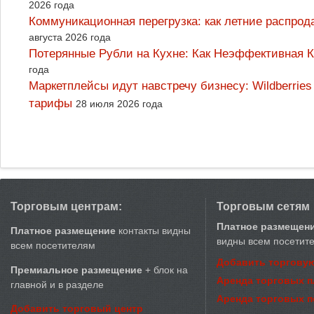
2026 года
Коммуникационная перегрузка: как летние распрод
августа 2026 года
Потерянные Рубли на Кухне: Как Неэффективная
года
Маркетплейсы идут навстречу бизнесу: Wildberrie
тарифы
28 июля 2026 года
Торговым центрам:
Торговым сетям
Платное размещен
Платное размещение
контакты видны
видны всем посетит
всем посетителям
Добавить торговую
Премиальное размещение
+ блок на
Аренда торговых 
главной и в разделе
Аренда торговых 
Добавить торговый центр