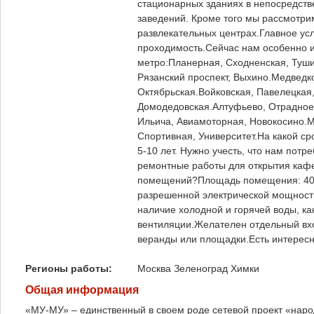
стационарных зданиях в непосредств
заведений. Кроме того мы рассмотри
развлекательных центрах.Главное ус
проходимость.Сейчас нам особенно 
метро:Планерная, Сходненская, Туши
Рязанский проспект, Выхино.Медведк
Октябрьская.Войковская, Павелецкая
Домодедовская.Алтуфьево, Отрадное,
Ильича, Авиамоторная, Новокосино.М
Спортивная, Университет.На какой 
5-10 лет. Нужно учесть, что нам потр
ремонтные работы для открытия каф
помещений?Площадь помещения: 400 –
разрешенной электрической мощности
наличие холодной и горячей воды, ка
вентиляции.Желателен отдельный вхо
веранды или площадки.Есть интерес
Регионы работы:
Москва
Зеленоград
Химки
Общая информация
«МУ-МУ» – единственный в своем роде сетевой проект «наро