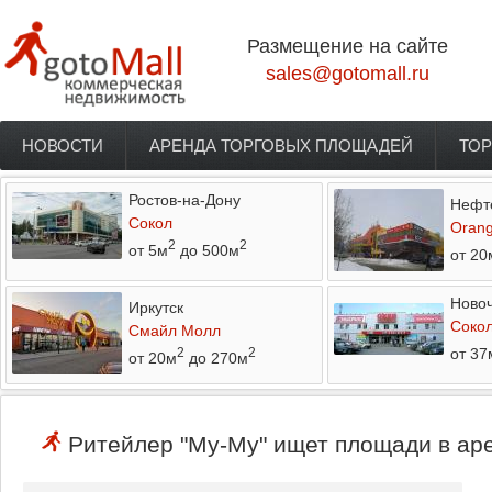
Перейти к основному содержанию
Размещение на сайте
sales@gotomall.ru
НОВОСТИ
АРЕНДА ТОРГОВЫХ ПЛОЩАДЕЙ
ТОР
Главное меню
Ростов-на-Дону
Нефт
Сокол
Orang
2
2
от 5м
до 500м
от 20
Новоч
Иркутск
Соко
Смайл Молл
от 37
2
2
от 20м
до 270м
Ритейлер "Му-Му" ищет площади в аре