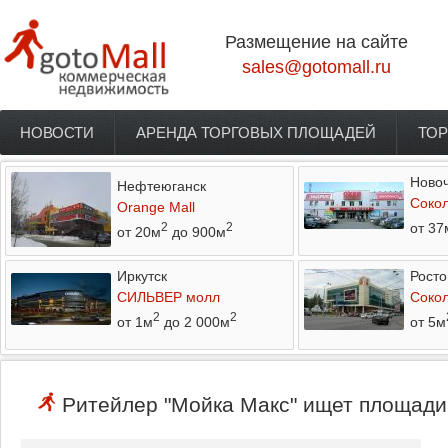
Перейти к основному содержанию
Размещение на сайте
sales@gotomall.ru
НОВОСТИ
АРЕНДА ТОРГОВЫХ ПЛОЩАДЕЙ
ТОР
Главное меню
Новоч
Нефтеюганск
Соко
Orange Mall
от 37
2
2
от 20м
до 900м
Иркутск
Росто
СИЛЬВЕР молл
Соко
2
2
от 1м
до 2 000м
от 5м
Ритейлер "Мойка Макс" ищет площади 