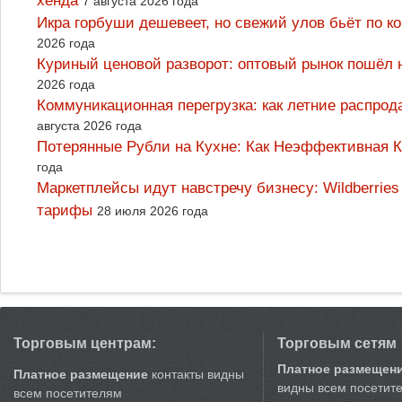
хенда
7 августа 2026 года
Икра горбуши дешевеет, но свежий улов бьёт по к
2026 года
Куриный ценовой разворот: оптовый рынок пошёл 
2026 года
Коммуникационная перегрузка: как летние распрод
августа 2026 года
Потерянные Рубли на Кухне: Как Неэффективная
года
Маркетплейсы идут навстречу бизнесу: Wildberrie
тарифы
28 июля 2026 года
Торговым центрам:
Торговым сетям
Платное размещен
Платное размещение
контакты видны
видны всем посетит
всем посетителям