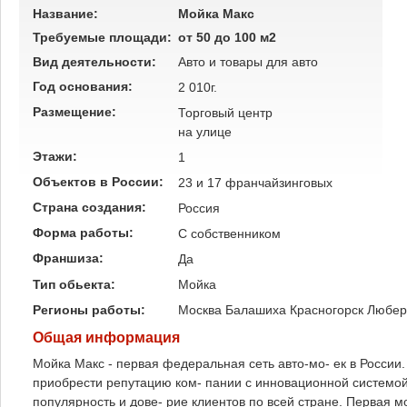
Название:
Мойка Макс
Требуемые площади:
от 50 до 100 м2
Вид деятельности:
Авто и товары для авто
Год основания:
2 010г.
Размещение:
Торговый центр
на улице
Этажи:
1
Объектов в России:
23 и 17 франчайзинговых
Страна создания:
Россия
Форма работы:
C собственником
Франшиза:
Да
Тип обьекта:
Мойка
Регионы работы:
Москва
Балашиха
Красногорск
Любе
Общая информация
Мойка Макс - первая федеральная сеть авто-мо- ек в Росси
приобрести репутацию ком- пании с инновационной системой
популярность и дове- рие клиентов по всей стране. Первая мо