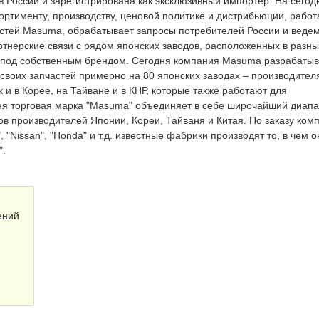
 России и зарегистрирована как эксклюзивный импортер. На сего
ортименту, производству, ценовой политике и дистрибьюции, работ
стей Masuma, обрабатывает запросы потребителей России и ведем
ртнерские связи с рядом японских заводов, расположенных в разны
й под собственным брендом. Сегодня компания Masuma разрабатыв
своих запчастей примерно на 80 японских заводах – производител
 и в Корее, на Тайване и в КНР, которые также работают для
одня торговая марка "Masuma" объединяет в себе широчайший диап
ов производителей Японии, Кореи, Тайваня и Китая. По заказу ком
 "Nissan", "Honda" и т.д. известные фабрики производят то, в чем о
".
ений