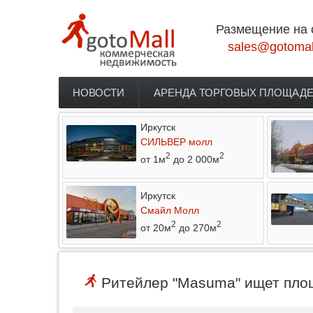
Перейти к основному содержанию
Размещение на 
sales@gotomal
НОВОСТИ
АРЕНДА ТОРГОВЫХ ПЛОЩАД
Главное меню
Иркутск
СИЛЬВЕР молл
2
2
от 1м
до 2 000м
Иркутск
Смайл Молл
2
2
от 20м
до 270м
Ритейлер "Masuma" ищет площ