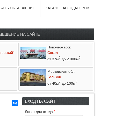
ВИТЬ ОБЪЯВЛЕНИЕ
КАТАЛОГ АРЕНДАТОРОВ
МЕЩЕНИЕ НА САЙТЕ
Новочеркасск
товский"
Сокол
2
2
от 37м
до 2 000м
Московская обл.
Геликон
2
2
от 40м
до 100м
ВХОД НА САЙТ
Логин для входа
*