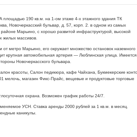
лощадью 190 кв.м. на 1-ом этаже 4-х этажного здания ТК
ва, Новочеркасский бульвар, д. 57, корп. 2. в одном из самых
 районе Марьино, с хорошо развитой инфраструктурой, высокой
х жилых массивов.
и от метро Марьино, его окружает множество остановок наземного
одит крупная автомобильная артерия — Люблинская улица. Имеется
тороны Новочеркасского бульвара.
алон красоты, Салон педикюра, кафе Чайхана, Букмекерские кон
01 мелочь, магазин Фикс-Прайс, вещевые и продуктовые торговые
глосуточная охрана. Возможен график работы 24/7.
еняемое УСН. Ставка аренды 2000 рублей за 1 кв.м. в месяц.
рендные каникулы.