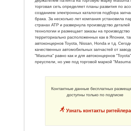
держателем патента на торговую марку Masuma в
торговая сеть определяет планы развития по асс
созданием электронных каталогов подбора запча
брака. За несколько лет компания установила па
странах АТР и развернула производство детале
технологии и размещает заказы на производство 
территориально расположенных как в Японии, так
автоконцернов Toyota, Nissan, Honda и т.д. Сег
качественных автомобильных запчастей от завод
"Masuma" равно как и для автоконцернов "Toyota",
преуспели, но уже под торговой маркой "Masuma
Контактные данные бесплатных размещ
доступны только по подписке
Узнать контакты ритейлера