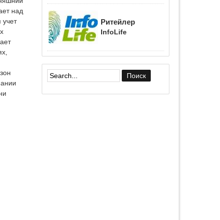
дняшний
ает над
 учет
Ритейлер
х
InfoLife
ает
ях,
азон
пании
Форма поиска
ни