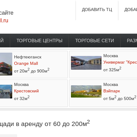
ДОБАВИТЬ ТЦ
ДОБА
сайте
l.ru
ЕЙ
ТОРГОВЫЕ ЦЕНТРЫ
ТОРГОВЫЕ СЕТИ
РАЗ
Москва
Нефтеюганск
Универмаг "Крес
Orange Mall
2
от 325м
2
2
от 20м
до 900м
Москва
Москва
Крестовский
Вэйпарк
2
2
2
от 32м
от 5м
до 500м
2
ади в аренду от 60 до 200м