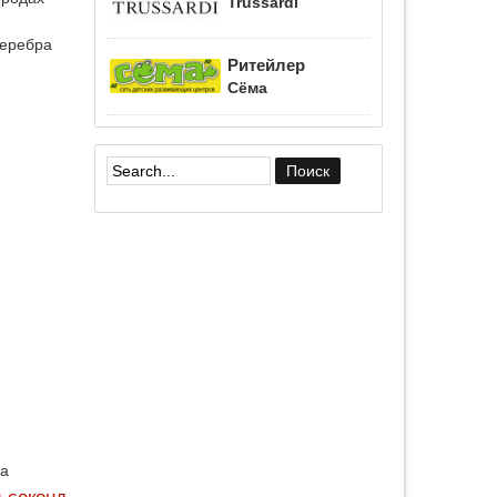
Trussardi
серебра
Ритейлер
Сёма
Форма поиска
да