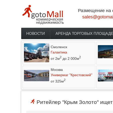
Перейти к основному содержанию
Размещение на 
sales@gotomal
НОВОСТИ
АРЕНДА ТОРГОВЫХ ПЛОЩАД
Главное меню
Смоленск
Галактика
2
2
от 2м
до 2 000м
Москва
Универмаг "Крестовский"
2
от 325м
Ритейлер "Крым Золото" ищет 