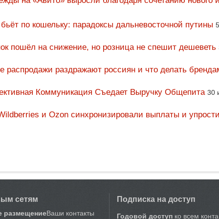
ежды на «Авито» выросли благодаря сочетанию нового и
 бьёт по кошельку: парадоксы дальневосточной путины
5
ок пошёл на снижение, но розница не спешит дешеветь
ие распродажи раздражают россиян и что делать бренда
фективная Коммуникация Съедает Выручку Общепита
30 
Wildberries и Ozon синхронизировали выплаты и упрост
вым сетям
Подписка на доступ
е размещение
Ваши контакты
Годовой доступ
ко всем конт