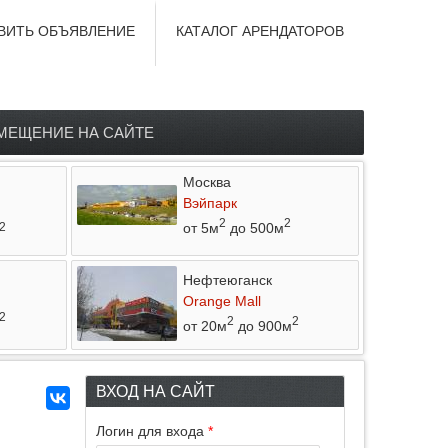
ВИТЬ ОБЪЯВЛЕНИЕ
КАТАЛОГ АРЕНДАТОРОВ
МЕЩЕНИЕ НА САЙТЕ
Москва
Вэйпарк
2
2
от 5м
до 500м
2
Нефтеюганск
Orange Mall
2
2
2
от 20м
до 900м
ВХОД НА САЙТ
Логин для входа
*