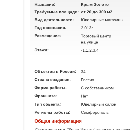
Название:
Крым Золото
Требуемые площади:
от 20 до 300 м2
Вид деятельности:
Ювелирные магазины
Год основания:
2 013г.
Размещение:
Торговый центр
на улице
Этажи:
-1,1,2,3,4
Объектов в России:
34
Страна создания:
Россия
Форма работы:
C собственником
Франшиза:
Нет
Тип обьекта:
Ювелирный салон
Регионы работы:
Симферополь
Общая информация
Ювелирная сеть "Крым Золото" занимает лидиру