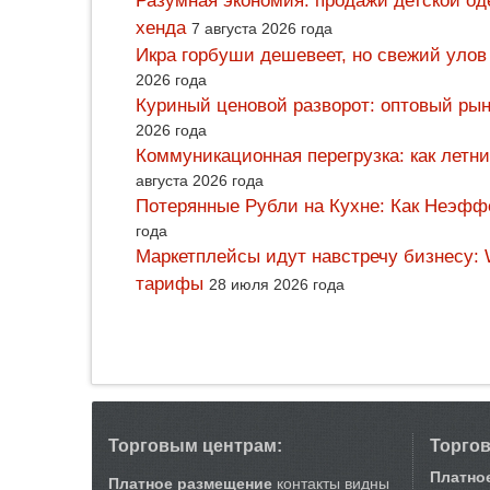
Разумная экономия: продажи детской од
хенда
7 августа 2026 года
Икра горбуши дешевеет, но свежий улов
2026 года
Куриный ценовой разворот: оптовый рын
2026 года
Коммуникационная перегрузка: как летн
августа 2026 года
Потерянные Рубли на Кухне: Как Неэф
года
Маркетплейсы идут навстречу бизнесу: 
тарифы
28 июля 2026 года
Торговым центрам:
Торго
Платно
Платное размещение
контакты видны