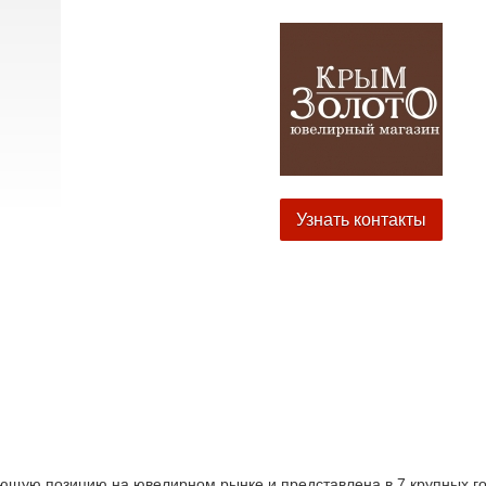
Узнать контакты
ющую позицию на ювелирном рынке и представлена в 7 крупных г