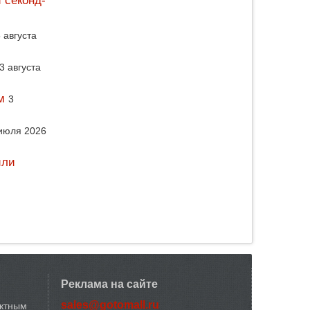
 секонд-
 августа
3 августа
м
3
июля 2026
или
Реклама на сайте
sales@gotomall.ru
актным