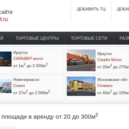
ДОБАВИТЬ ТЦ
ДОБА
сайте
l.ru
ЕЙ
ТОРГОВЫЕ ЦЕНТРЫ
ТОРГОВЫЕ СЕТИ
РАЗ
Иркутск
Иркутск
СИЛЬВЕР молл
Смайл Молл
2
2
от 1м
до 2 000м
2
от 20м
до 270м
Новочеркасск
Московская обл.
Сокол
Геликон
2
2
2
от 37м
до 2 000м
от 40м
до 100м
2
площади в аренду от 20 до 300м