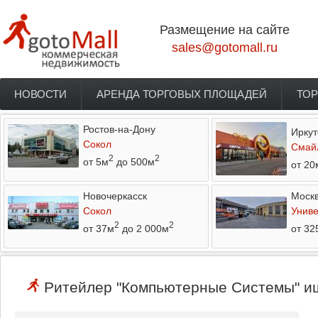
Перейти к основному содержанию
Размещение на сайте
sales@gotomall.ru
НОВОСТИ
АРЕНДА ТОРГОВЫХ ПЛОЩАДЕЙ
ТОР
Главное меню
Ростов-на-Дону
Иркут
Сокол
Смай
2
2
от 5м
до 500м
от 20
Новочеркасск
Моск
Сокол
Униве
2
2
от 37м
до 2 000м
от 32
Ритейлер "Компьютерные Системы" ищ