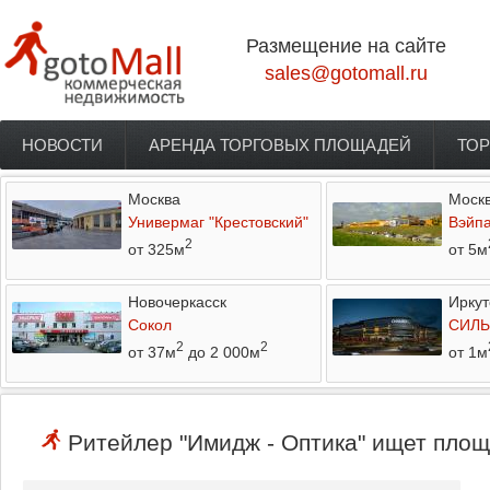
Перейти к основному содержанию
Размещение на сайте
sales@gotomall.ru
НОВОСТИ
АРЕНДА ТОРГОВЫХ ПЛОЩАДЕЙ
ТОР
Главное меню
Москва
Моск
Универмаг "Крестовский"
Вэйп
2
от 325м
от 5м
Новочеркасск
Иркут
Сокол
СИЛЬ
2
2
от 37м
до 2 000м
от 1м
Ритейлер "Имидж - Оптика" ищет площ