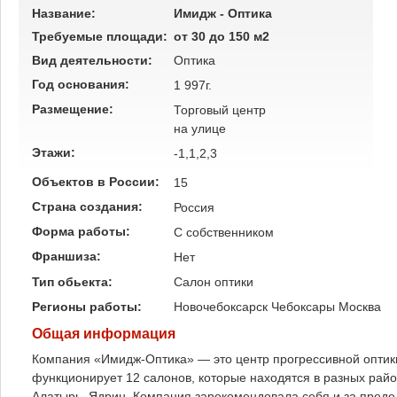
Название:
Имидж - Оптика
Требуемые площади:
от 30 до 150 м2
Вид деятельности:
Оптика
Год основания:
1 997г.
Размещение:
Торговый центр
на улице
Этажи:
-1,1,2,3
Объектов в России:
15
Страна создания:
Россия
Форма работы:
C собственником
Франшиза:
Нет
Тип обьекта:
Салон оптики
Регионы работы:
Новочебоксарск
Чебоксары
Москва
Общая информация
Компания «Имидж-Оптика» — это центр прогрессивной оптики
функционирует 12 салонов, которые находятся в разных района
Алатырь, Ядрин. Компания зарекомендовала себя и за предел