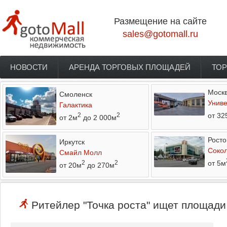
Перейти к основному содержанию
Размещение на сайте
sales@gotomall.ru
НОВОСТИ
АРЕНДА ТОРГОВЫХ ПЛОЩАДЕЙ
ТОР
Главное меню
Моск
Смоленск
Униве
Галактика
от 32
2
2
от 2м
до 2 000м
Росто
Иркутск
Соко
Смайл Молл
от 5м
2
2
от 20м
до 270м
Ритейлер "Точка роста" ищет площади 