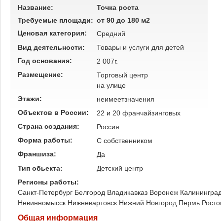
Название:
Точка роста
Требуемые площади:
от 90 до 180 м2
Ценовая категория:
Средний
Вид деятельности:
Товары и услуги для детей
Год основания:
2 007г.
Размещение:
Торговый центр
на улице
Этажи:
неимеетзначения
Объектов в России:
22 и 20 франчайзинговых
Страна создания:
Россия
Форма работы:
C собственником
Франшиза:
Да
Тип обьекта:
Детский центр
Регионы работы:
Санкт-Петербург
Белгород
Владикавказ
Воронеж
Калинингра
Невинномысск
Нижневартовск
Нижний Новгород
Пермь
Росто
Общая информация