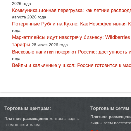
2026 года
Коммуникационная перегрузка: как летние распрод
августа 2026 года
Потерянные Рубли на Кухне: Как Неэффективная
года
Маркетплейсы идут навстречу бизнесу: Wildberrie
тарифы
28 июля 2026 года
Висковые напитки покоряют Россию: доступность 
года
Вейпы и кальянные у школ: Россия готовится к м
Торговым центрам:
Торговым сетям
Платное размещен
Платное размещение
контакты видны
видны всем посетит
всем посетителям