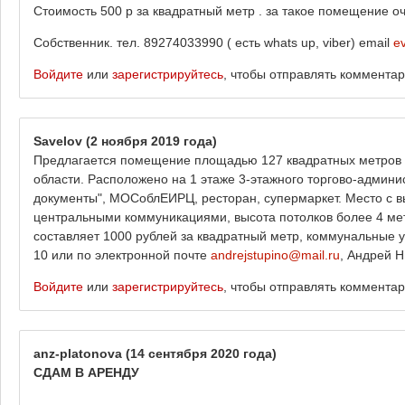
Стоимость 500 р за квадратный метр . за такое помещение 
Собственник. тел. 89274033990 ( есть whats up, viber) email
e
Войдите
или
зарегистрируйтесь
, чтобы отправлять коммента
Savelov
(2 ноября 2019 года)
Предлагается помещение площадью 127 квадратных метров в
области. Расположено на 1 этаже 3-этажного торгово-админи
документы", МОСоблЕИРЦ, ресторан, супермаркет. Место с 
центральными коммуникациями, высота потолков более 4 мет
составляет 1000 рублей за квадратный метр, коммунальные 
10 или по электронной почте
andrejstupino@mail.ru
, Андрей Н
Войдите
или
зарегистрируйтесь
, чтобы отправлять коммента
anz-platonova
(14 сентября 2020 года)
СДАМ В АРЕНДУ