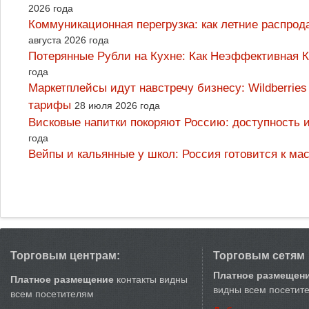
2026 года
Коммуникационная перегрузка: как летние распрод
августа 2026 года
Потерянные Рубли на Кухне: Как Неэффективная
года
Маркетплейсы идут навстречу бизнесу: Wildberrie
тарифы
28 июля 2026 года
Висковые напитки покоряют Россию: доступность 
года
Вейпы и кальянные у школ: Россия готовится к м
Торговым центрам:
Торговым сетям
Платное размещен
Платное размещение
контакты видны
видны всем посетит
всем посетителям