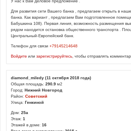
У нас к Вам деловое предложение .
Для развития сети Вашего банка , предлагаем открыть в наше
банка. Как вариант , предлагаем Вам подготовленное помеще
Бабушкина 108). Первая линия, возможность размещения выв
рядом находится остановка общественного транспорта . Пло
Центральный-Европейский банк.
Телефон для связи
+79145214648
Войдите
или
зарегистрируйтесь
, чтобы отправлять коммента
diamond_miledy
(11 октября 2018 года)
Общая площадь:
290.9
м2
Город:
Нижний Новгород
Район:
Советский
Улица:
Генкиной
Дом:
25а
Этаж:
1
Этажей в доме:
16
Ввод дома в эксплуатацию:
2015 г.