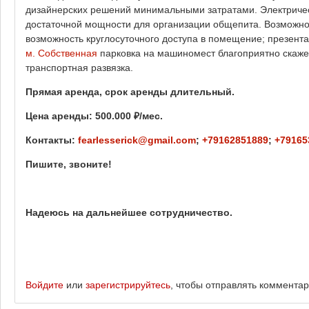
дизайнерских решений минимальными затратами. Электричес
достаточной мощности для организации общепита. Возможн
возможность круглосуточного доступа в помещение; презент
м.
Собственная
парковка на машиномест благоприятно скаже
транспортная развязка.
Прямая аренда, срок аренды длительный.
Цена аренды: 500.000
₽/мес.
Контакты:
fearlesserick@gmail.com
;
+79162851889
;
+79165
Пишите, звоните!
Надеюсь на дальнейшее сотрудничество.
Войдите
или
зарегистрируйтесь
, чтобы отправлять коммента