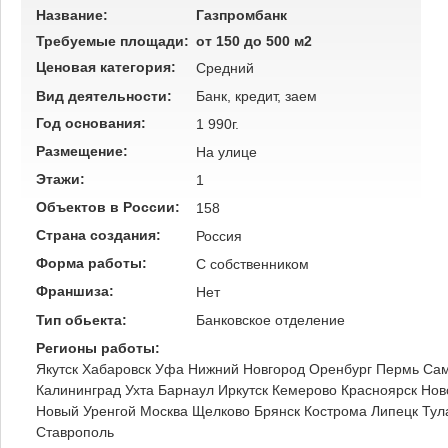
Название:
Газпромбанк
Требуемые площади:
от 150 до 500 м2
Ценовая категория:
Средний
Вид деятельности:
Банк, кредит, заем
Год основания:
1 990г.
Размещение:
На улице
Этажи:
1
Объектов в России:
158
Страна создания:
Россия
Форма работы:
C собственником
Франшиза:
Нет
Тип обьекта:
Банковское отделение
Регионы работы:
Якутск
Хабаровск
Уфа
Нижний Новгород
Оренбург
Пермь
Са
Калининград
Ухта
Барнаул
Иркутск
Кемерово
Красноярск
Нов
Новый Уренгой
Москва
Щелково
Брянск
Кострома
Липецк
Тул
Ставрополь