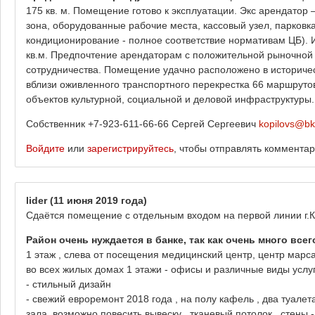
175 кв. м. Помещение готово к эксплуатации. Экс арендато
зона, оборудованные рабочие места, кассовый узел, парковк
кондиционирование - полное соответствие нормативам ЦБ). 
кв.м. Предпочтение арендаторам с положительной рыночной 
сотрудничества. Помещение удачно расположено в историче
вблизи оживленного транспортного перекрестка 66 маршруто
объектов культурной, социальной и деловой инфраструктуры.
Собственник +7-923-611-66-66 Сергей Сергеевич
kopilovs@bk
Войдите
или
зарегистрируйтесь
, чтобы отправлять коммента
lider
(11 июня 2019 года)
Сдаётся помещение с отдельным входом на первой линии г.Ка
Район очень нуждается в банке, так как очень много всег
1 этаж , слева от посещения медицинский центр, центр марса
во всех жилых домах 1 этажи - офисы и различные виды услуг
- стильный дизайн
- свежий евроремонт 2018 года , на полу кафель , два туалет
зала, возможно повесить вывеску , тканевый потолок , стены