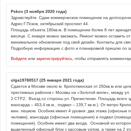
Pskov
(3 ноября 2020 года)
Здравствуйте. Сдам коммерческое помещение на долгосрочну
Адрес:Г.Псков, октябрьский проспект 44.
Площадь объекта 180кв.м. В помещении более 8 лет арендат
месяце. С января можно заезжать. Ремонт можно оставить о
минимальное обновление под свой дизайн. Контакты для свя
Подробную информацию с фото и планировкой пришлю по за
Войдите
или
зарегистрируйтесь
, чтобы отправлять коммента
olga19780517
(25 января 2021 года)
Сдается в Москве около м. Кропоткинская от 250кв.м или цел
престижных районов г. Москвы на «Золотой миле», между у
2 СТР.2. Въезд со стороны ул. Пречистенки. Площадь всего здан
мансарда – 453,4 кв.м., подвал – 139,7 кв.м.). От метро Кроп
мин. пешком. Особняк имеет 4 уровня: два этажа (офисные 
человек), мансарда (офисные помещения) и подвал (помеще
помещения). Особняк имеет два входа. Основной из которого
выделенный офисный блок с кассовым узлом, а также на 2 эт