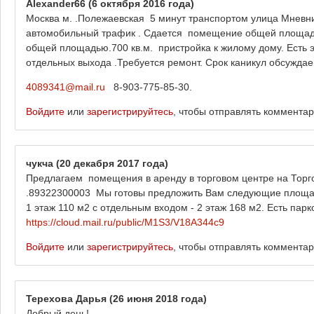
Alexander66
(6 октября 2016 года)
Москва м. .Полежаевская 5 минут транспортом улица Мневни
автомобильный трафик . Сдается помещение общей площад
общей площадью.700 кв.м. пристройка к жилому дому. Есть э
отдельных выхода .Требуется ремонт. Срок каникул обсужда
4089341@mail.ru
8-903-775-85-30.
Войдите
или
зарегистрируйтесь
, чтобы отправлять коммента
чукча
(20 декабря 2017 года)
Предлагаем помещения в аренду в торговом центре на Торго
.89322300003 Мы готовы предложить Вам следующие площади:
1 этаж 110 м2 с отдельным входом - 2 этаж 168 м2. Есть пар
https://cloud.mail.ru/public/M1S3/V18A344c9
Войдите
или
зарегистрируйтесь
, чтобы отправлять коммента
Терехова Дарья
(26 июня 2018 года)
Добрый день!