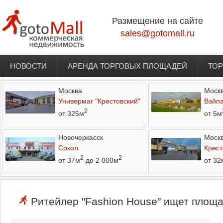
Перейти к основному содержанию
Размещение на сайте
sales@gotomall.ru
НОВОСТИ
АРЕНДА ТОРГОВЫХ ПЛОЩАДЕЙ
ТОР
Главное меню
Москва
Моск
Универмаг "Крестовский"
Вэйп
2
от 325м
от 5м
Новочеркасск
Моск
Сокол
Крест
2
2
от 37м
до 2 000м
от 32
Ритейлер "Fashion House" ищет площа