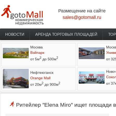
Перейти к основному содержанию
Размещение на сайте
sales@gotomall.ru
НОВОСТИ
АРЕНДА ТОРГОВЫХ ПЛОЩАДЕЙ
ТОР
Главное меню
Москва
Моск
Вэйпарк
Униве
2
2
от 5м
до 500м
от 32
Новоч
Нефтеюганск
Соко
Orange Mall
от 37
2
2
от 20м
до 900м
Ритейлер "Elena Miro" ищет площади в