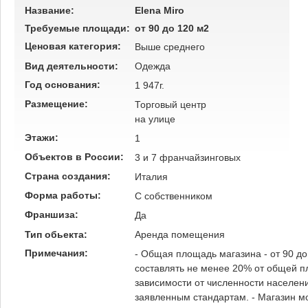
Название:
Elena Miro
Требуемые площади:
от 90 до 120 м2
Ценовая категория:
Выше среднего
Вид деятельности:
Одежда
Год основания:
1 947г.
Размещение:
Торговый центр
на улице
Этажи:
1
Объектов в России:
3 и 7 франчайзинговых
Страна создания:
Италия
Форма работы:
C собственником
Франшиза:
Да
Тип обьекта:
Аренда помещения
Примечания:
- Общая площадь магазина - от 90 д
составлять не менее 20% от общей п
зависимости от численности населени
заявленным стандартам. - Магазин мо