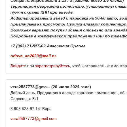
Общая площадь земли 1,13 Га (занято всего 1/3 часть)
Территория огорожена полностью, установлены откат
пункт охраны КПП при въезде.
Асфальтированный въезд и парковка на 50-60 авто, во
Приглашаем на просмотр! Своими глазами сориентиро
Возможен вариант покупки здания отдельно или аренд
Подробнее в коммерческом предложении или по телефо
+7 (903) 71-555-02 Анастасия Орлова
orlova_an2023@mail.ru
Войдите
или
зарегистрируйтесь
, чтобы отправлять коммента
vera2587773@gma...
(20 июля 2024 года)
Добрый день. Предлагаю к аренде торговое помещение , общ
Садовая, д.5к1.
8 903 525 97 14 Вера
vera2587773@gmail.com