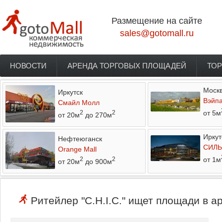
Перейти к основному содержанию
Размещение на сайте
sales@gotomall.ru
НОВОСТИ
АРЕНДА ТОРГОВЫХ ПЛОЩАДЕЙ
ТОР
Главное меню
Моск
Иркутск
Вэйп
Смайл Молл
от 5м
2
2
от 20м
до 270м
Иркут
Нефтеюганск
СИЛЬ
Orange Mall
от 1м
2
2
от 20м
до 900м
Ритейлер "C.H.I.C." ищет площади в а