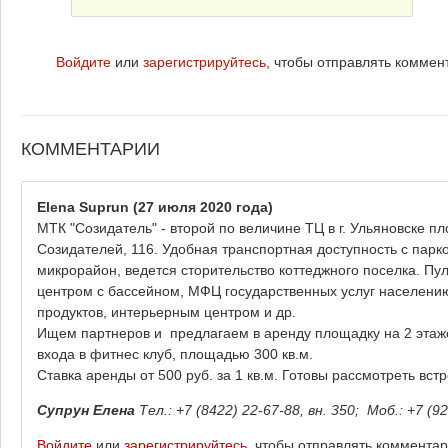
Войдите
или
зарегистрируйтесь
, чтобы отправлять коммен
КОММЕНТАРИИ
Elena Suprun
(27 июля 2020 года)
МТК "Созидатель" - второй по величине ТЦ в г. Ульяновске п
Созидателей, 116. Удобная транспортная доступность с парк
микрорайон, ведется сторительство коттеджного поселка. Пу
центром с бассейном, МФЦ государственных услуг населени
продуктов, интерьерным центром и др.
Ищем партнеров и предлагаем в аренду площадку на 2 этаже
входа в фитнес клуб, площадью 300 кв.м.
Ставка аренды от 500 руб. за 1 кв.м. Готовы рассмотреть вс
Супрун Елена
Тел.: +7 (8422) 22-67-88, вн. 350;
Моб.: +7 (92
Войдите
или
зарегистрируйтесь
, чтобы отправлять коммента